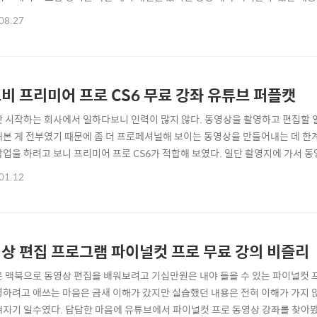
재미를 느끼지 못했다. 게다가 내겐 온라인 강의가 잘 맞지 않는 편이다. ● 추천 유
08.27
강의를 들어보기로 했다. 너무 많은 사람들이 동시에 듣지 않는 오프라인 강의를
수강인원이 적을수록 좀 ..
비 프리미어 프로 CS6 무료 강좌 유튜브 퍼플캣
갓 시작하는 회사에서 일하다보니 인력이 많지 않다. 동영상을 촬영하고 편집할 일
해본 게 전부였기 때문에 좀 더 프로페셔널해 보이는 동영상을 만들어내는 데 한
작업을 하려고 보니 프리미어 프로 CS6가 적합해 보였다. 일단 촬영지에 가서
로 했다. 유튜브에서 프리미어 프로 강좌를 찾아보다가 퍼플캣이라는 이름을 발
01.12
줘 쉽게 따라할 수 있었다. 웬만한 궁금증은 해결이 됐다. 프리미어 프로 CS6
강좌를 추천한다. 프리미어 프로..
상 편집 프로그램 파이널컷 프로 무료 강의 비즐리
은 맥북으로 동영상 편집을 배워보려고 기십만원은 내야 들을 수 있는 파이널컷 
명하려고 애쓰는 마음은 금새 이해가 갔지만 실습했던 내용은 전혀 이해가 가지 
얘지기 일수였다. 답답한 마음에 유튜브에서 파이널컷 프로 동영상 강좌를 찾아봤