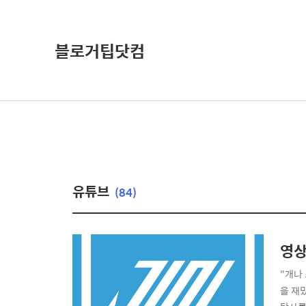
블로거팁닷컴
유튜브
(84)
영상
"개나
을 재