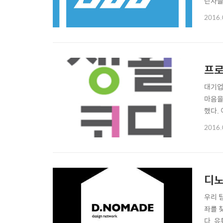
탄사를
서 영
2016.
http
이라면
프로
대기업
마음을
했다.
냐?"
2016.
충격으
갖지 
디노
우리 
좌를 
다. 