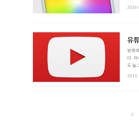
리듬에
2016.
다. 
펙이 
유튜
방콕에
다. 
도 늘
다. 
2015.
었다.
을 찾