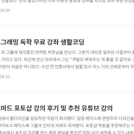
 연발했다. 진작 알았더라면 나도 따분한 동영상 강좌를 억지로 보며 영상 편집
상 편집을 담당하는 컨텐츠 제작자, 개인적으로 영상을 배워보고 싶은 사람 모두
09.09
s://goo.gl/sjwMUz 위 주소를 클릭하면 JW비드 유튜브 채널로 이동한다.
 비됴클래스의 영상들에 얼..
그래밍 독학 무료 강좌 생활코딩
 모 그룹에 재직중인 마케팅 부장님을 만났다. 그분이 대리로 일하던 시절부터 
 가지고 있다. 최근에 만난 자리에서 그는 "개발도 배워두는 게 좋을 것 같아요
 이번이 처음은 아니었다. 수년 전 언론사에서 일할 당시 어느 기자 선배로부터 꾸
라는 말이었다. 카페와 블로그를 크게 성공시킨 경험 외에는, 온라인에서 사람 모
08.31
로 다가왔다. 그 당시에는 감정이 상해 그 선배가 미웠지만 시간이 지나고 나니
않으면 결국 비참해질..
마드 포토샵 강의 후기 및 추천 유튜브 강의
팀에서 웹디자인을 담당하던 직원이 퇴사했다. 당장 페이스북 콘텐츠의 디자인을
찾아보고 페이스북 그룹과 인터넷 카페도 뒤져봤다. 포토샵 학원을 추천해주는 
유튜브에서 포토샵 강의를 하는 해외 채널을 봤지만 당장 내가 써먹을 수 있는 내용