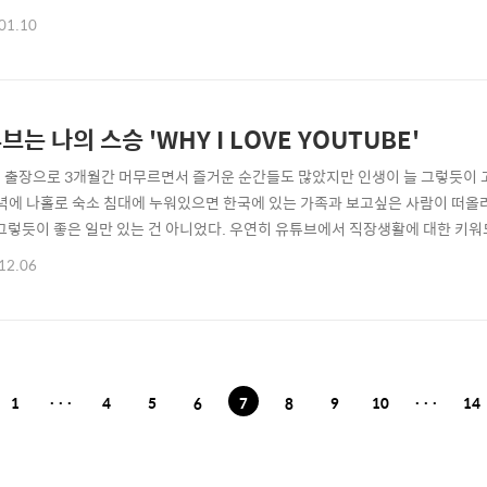
 맞춰 꼭 필요한 내용만 짧은 시간에 이야기하는 동영상 강의는 지금까지 봤던 
01.10
요즘처럼 동영상 콘텐츠가 유행을 타고 유튜브가 핫한 홍보/마케팅 채널로 떠오를 
된다. 인원과 자본이 풍족한 대기업..
브는 나의 스승 'WHY I LOVE YOUTUBE'
 출장으로 3개월간 머무르면서 즐거운 순간들도 많았지만 인생이 늘 그렇듯이 
저녁에 나홀로 숙소 침대에 누워있으면 한국에 있는 가족과 보고싶은 사람이 떠올
 그렇듯이 좋은 일만 있는 건 아니었다. 우연히 유튜브에서 직장생활에 대한 키
종교를 떠나 일반인들이라면 누구나 참여할 수 있는 강연회에서 법륜스님이 질문
12.06
 "나와 똑같은 고민을 하는 사람이 있었다니!"라는 생각에 더 집중을 하며 보게
아보고 큰 위로를 받았다. 과거에는 주로 음..
1
···
4
5
6
7
8
9
10
···
14