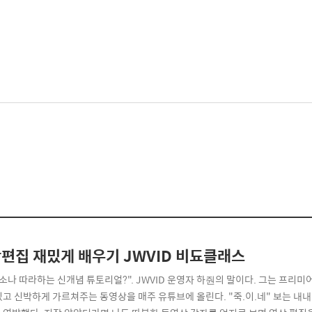
편집 재밌게 배우기 JWVID 비됴클래스
 소나 따라하는 신개념 튜토리얼?". JWVID 운영자 하줜의 말이다. 그는 프리
밌고 신박하게 가르쳐주는 동영상을 매주 유튜브에 올린다. "죽.이.네" 보는 내내