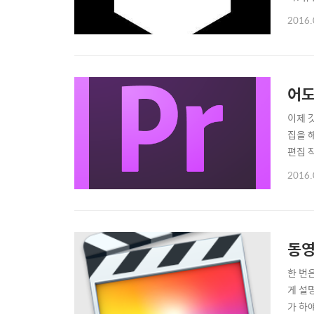
런지 
2016.
라인 
보니 
어도
이제 
집을 
편집 
뒤지기
2016.
설명해
CS6 
동영
한 번
게 설
가 하