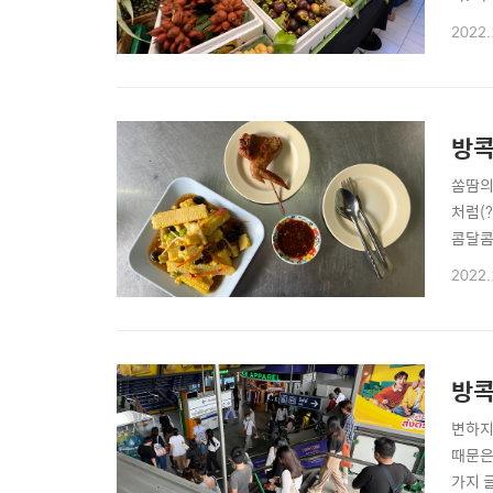
때문이
2022.
일은 
분 정도
방콕
쏨땀의
처럼(
콤달콤
http
2022.
식점 
방콕
변하지
때문은
가지 