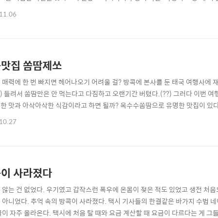
다. 질좋은 과일은 고메마켓에 가면 널려 있는데 가격이 좋지 않다. 이쯤에서 떠오
11.06
어디서 팔까? 방콕에는 어떠꺼시장이 있다. 수많은 과일과 약간의 해산물, 간식류를
면 갈 수 있..
맛집 쏨땀제쏘
 매력에 한 번 빠지면 헤어나오기 어려울 걸? 방콕에 본사를 둔 태국 여행사에 재
?) 들려서 쏨땀만은 안 먹는다고 다짐하고 오랜기간 버텼다.(??) 그러다 이번 여
한 맛과 아삭아삭한 식감이라고 하면 될까? 옥수수쏨땀으로 유명한 맛집이 있다
s://goo.gl/maps/4ovbFFUqfgp7Lvpy9 쏨땀 쩨쏘 · Phiphat 2, Silom,
10.27
www.google.com 식사시간을 피해서 방문했는데 한 테이블에만 손님이 있어서
이 사라졌다
 않는 건 없었다. 우기였고 갑작스런 폭우에 온몸이 젖은 적도 있었고 생전 처
 아니었다. 추억 속의 방콕이 사라졌다. 택시 기사들의 한결같은 바가지 수법 
글이 자주 올라온다. 택시에 처음 탈 때와 요금 계산할 때 요금이 다르다는 게 그들