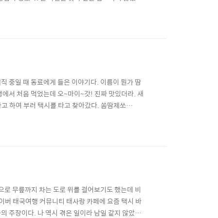
르는 질문 하나! 과연 질 좋고 너무 비싸지 않은 과
 파는 시장이다. BTS 사판콰이역에서 도보 5분~10
직 중일 때 동료에게 들은 이야기다. 이름이 뭔가 땀
행에서 처음 먹었는데 오~마이~갓! 진짜 맛있더라. 새
고 하여 부러 택시를 타고 찾아갔다. 쏨땀제쏘
 Bang Rak, Bangkok 10500 태국 ★★★★☆ · 태국 음
 좋았다. 여기가 쏨땀제쏘 맞냐고 ..
음으로 무릎까지 차는 도로 위를 걸어보기도 했는데 비
네이버 태국여행 커뮤니티 태사랑 카페에 요즘 택시 바
의 주장이다. 나 역시 겪은 일이라 남일 같지 않았다.