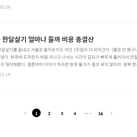
출장으로 방콕에 몇달 간 머무른 적도 있었고 그 뒤로도 방콕을 수차례 찾을 정도
10.26
겪고 난 후로 방콕이 싫어졌다. 짜뚜짝 주말시장에 갔다가 통로에 있는 마사지숍
 가서 택시를 잡았다..
 한달살기 얼마나 들까 비용 총결산
한달살기를 끝내고 서울로 돌아온지도 어언 1주일이 다 되어간다. (별로 안 됐구나
었다. 방콕에 도착한지 며칠 지나고 나서는 시간이 갑자기 빠르게 흘러가서 안절
지 정리해봤다. 결론부터 이야기 하자면 방콕 물가가 결코 싸지 않더라. 왕복 항공
공권을 끊었다. 나의 실수였다. 타이항공보다 좌석이 못하다. 다음에 다시 방콕
02.19
행기에서 나온 비빔밥 기내식은 훌륭했다. 보통 화요일 비행기가 가장 싸니까 참고하
)를 구했다. 침실..
1
2
3
4
···
16