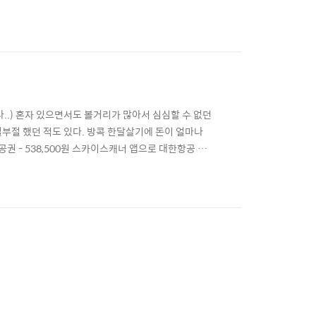
로 방콕을 좋아했다. 그런데 택시 기사의 횡포 아닌 횡
으로 향하는 길이었다. 그랩 택시가 잡히지 않아서 큰
..) 혼자 있으면서도 볼거리가 많아서 심심할 수 없던
부절 했던 적도 있다. 방콕 한달살기에 돈이 얼마나
권 - 538,500원 스카이스캐너 앱으로 대한항공 왕
에 가게 되면 무조건 타이항공으로 예매해야지. 돌아오
시길. 숙박비 - 857,042원 에어비앤비에서 아파