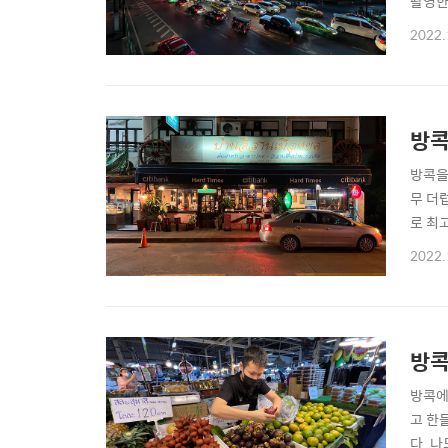
촬영한
목길에
2022.
는다.
조금만
방콕
방콕을
무 더
로 최
http
2022.
때문에
다가 
방콕
방콕에
고 한
다. 