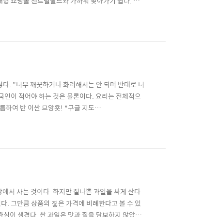
대형 쇼핑몰 센트럴월드와 가까워 찾아가기 쉽다. 골
 여성의 비율이 적다. 먼저 발을 씻고 마사지를 받
축근육이라고 하는 거 아니겠는가? 손 힘이 너무 쎄서
다. "너무 깨끗하거나 화려해서는 안 되며 반대로 너
한국인이 적어야 하는 것은 물론이다. 요리는 전체적으
름하여 반 이싼 므앙욧! *구글 지도
이라 불리는 부촌 통로에 자리하고 있다. BTS에서 꽤 멀기
자들이 많다는 건 그만큼 맛있다는 것 아니겠는가? 게
상에서 사는 것이다. 하지만 질나쁜 과일을 싸게 산다
있다. 그만큼 상품의 짛은 가격에 비례한다고 볼 수 있
 관심이 생겼다. 싼 과일은 맛과 질을 담보하지 않았기