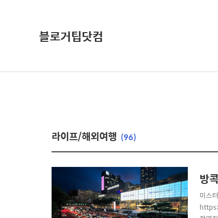
블로거팁닷컴
라이프/해외여행
(96)
방콕
미스터
http