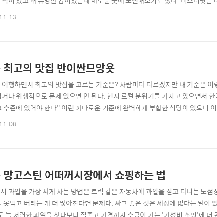
 적이 있고 꽤 유명한 숍이었는데 새로운 곳에 도전해보기로 했다. 미스터핏은 
 위치하고 있는데 주로 남성들이 많았다. 왜 그런지는 모르겠지만 발마사지숍에는
11.13
 나는 건장해보이는 남성분을 배정받았다. 오호! 전완근을 보라! 이런 걸 실전압
 살살해달라고 했다...
 최고의 맛집 반이싼므앙욧
 여행하면서 최고의 맛집을 고르는 기준은? 사람마다 다르겠지만 내 기준은 이렇
럽거나 위생적으로 문제 있으면 안 된다. 현지 로컬 분위기를 가지고 있으면서 
고 수준에 있어야 한다" 이런 까다로운 기준에 완벽하게 부합한 식당이 있으니 이
s://goo.gl/maps/NLrwLzB5pgPFFJh78 반 이싼 므앙욧은 방콕의 청담
11.08
 택시나 그랩을 타고 이동하는 것을 추천! 식당 분위기를 보라~ 현지 태국인 여
일본인 아재들이 술한잔 ..
 망고스틴 어떠꺼시장에서 쇼핑하는 법
서 과일을 가장 싸게 사는 방법은 트럭 같은 자동차에 과일을 싣고 다니는 노점
들 못먹고 버리는 게 더 많아진다면 문제다. 싸고 좋은 것은 세상에 없다는 말이 
나도 늘 저렴한 과일을 찾다보니 질좋고 가격까지 수긍이 가는 '가성비 쇼핑'에 더