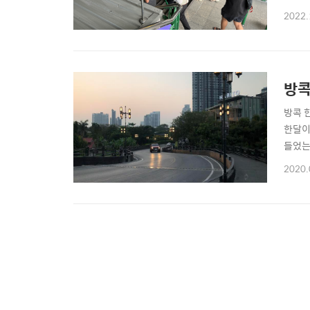
나는 
2022.
포를 
길가로
방콕
방콕 
한달이
들었는
복 항
2020.
는 비
트(콘도