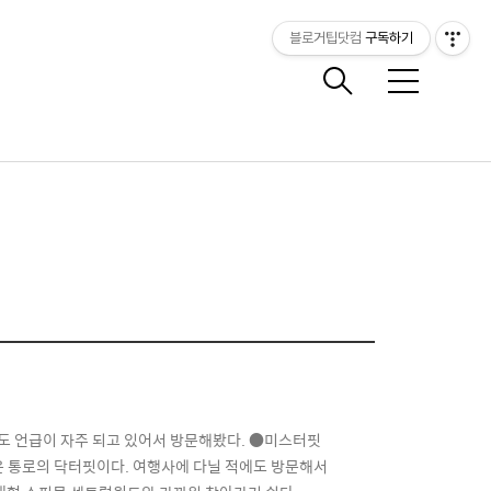
블로거팁닷컴
구독하기
메
뉴
도 언급이 자주 되고 있어서 방문해봤다. ●미스터핏
마사지숍은 통로의 닥터핏이다. 여행사에 다닐 적에도 방문해서