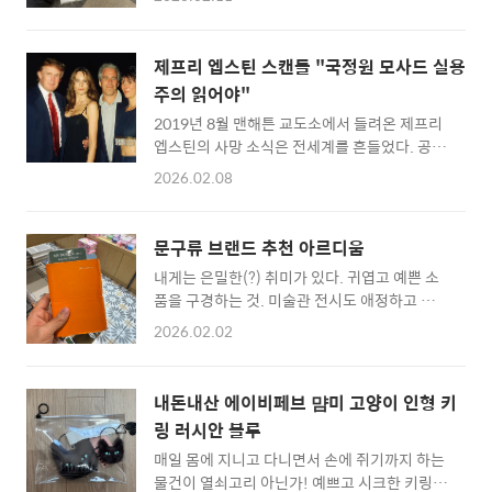
고 여유롭게 시간을 보내려고 했는데 나올 때 주
다. 충북 소재 공공기관
차요금 정산기를 보고 당황했다. 3시간에
(https://innocity.molit.go.kr/content.do?
12,000원, 과도한 주차요금나올 때 주차요금을
key=2208172180077) 직원들을 대상으로 무
제프리 엡스틴 스캔들 "국정원 모사드 실용
보니 12,000원이 찍혀 있었다. 물론 책 두권을
료로(세금으로 매년 수십억 들여) 운행되던 셔
주의 읽어야"
사서 4,500원의 요금이 나왔지만 3만원 정도로
틀버스 운행이 대통령 지시로 막히면서 ..
2019년 8월 맨해튼 교도소에서 들려온 제프리
책 두권을 샀는데 4,500원이라는 주차요금은
엡스틴의 사망 소식은 전세계를 흔들었다. 공식
도무지 이해가 가지 않았다. 찾아보니 상무점은
발표는 자살이었으나 전직 CIA 작전 요원 존 키
1만원 이상 구매시 1시간, 3만원 이상 구매시 2
2026.02.08
리아쿠(https://www.youtube.com/watch?
시간 무료 주차 혜택을 제공한다고 했다. 만약
v=K9x_H_OWf3E)와 앤드류 부스타만테
책을 구경만 하거나 소액 구매를 하면 주차비 부
(https://www.youtube.com/watch?
담이 엄청 커진다. 서점이라는 공간의 특성을 생
문구류 브랜드 추천 아르디움
v=hGkhEh8TOuw)는 이에 정면으로 반기를
각하면 이런 구조는 정말 아쉽다. 책을 천천히
내게는 은밀한(?) 취미가 있다. 귀엽고 예쁜 소
든다. 이들은 엡스타인 시신에서 발견된 설골 골
둘..
품을 구경하는 것. 미술관 전시도 애정하고 예술
절 흔적이 전형적인 교살 증거라고 지적하며 엡
비평에 관한 책도 종종 보는 편이다. 서울 살 때
스틴이 입을 열기 전에 권력자의 하수인에 의해
2026.02.02
는 예쁜 소품을 파는 소품샵을 돌며 블로그에 관
제거됐을 가능성을 유튜브 인터뷰를 통해 시사
련글을 연재하기도 했다. 서교동 오브젝트, 오
했다. 존 키리아쿠는 엡스틴이 이스라엘 정보기
벌, 망원동 제로스페이스, 명동 플라스크, 합정
관 모사드의 정보원이었다고 주장하고 있으며
내돈내산 에이비페브 먐미 고양이 인형 키
메종키티버니포니, 연남 다이브인 모엠컬렉션
앤드류 부스타만테는 제프리 엡스틴이 모사드
링 러시안 블루
등.. 블로그에는 아직 소개하지 않았지만 포인
가 아닌 FBI의 정보원이었다고 주장하고 있다.
매일 몸에 지니고 다니면서 손에 쥐기까지 하는
트오브뷰도 좋았다. 오늘 우연히 들른 서점에서
제..
물건이 열쇠고리 아닌가! 예쁘고 시크한 키링을
뜻밖의 득템을 하게 돼 내 마음을 사로잡은 브랜