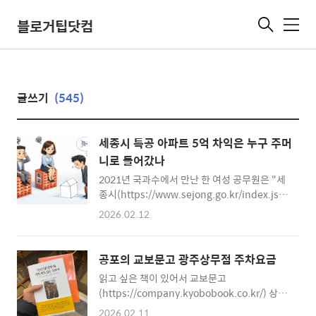
블로거팁닷컴
메
뉴
글쓰기
(545)
세종시 특공 아파트 5억 차익은 누구 주머
니로 들어갔나
2021년 국과수에서 만난 한 여성 공무원은 "세
종시(https://www.sejong.go.kr/index.jsp)
공무원들만 로또 맞았어요"라며 자신도 공무원
2026.02.12
인데 왜 세종시 공무원만 특혜를 받느냐며 하소
연했다. 그때만 해도 그게 무슨 소리인줄 몰랐
다. 2023년 KDI국제정책대학원에서 함께 일하
공포의 교보문고 광주상무점 주차요금
던 육군 중령 출신 동료 사감은 내게 "세종은 엽
읽고 싶은 책이 있어서 교보문고
기적인 도시예요. 공무원들이 특공으로 아파트
(https://company.kyobobook.co.kr/) 상무
받아서 부동산 시세 올려놓고 차익도 챙겼어
점에 다녀왔다. 책도 둘러보고 문구류도 구경하
요"라고 했다. 오늘 유튜브에서 쇼츠 영상을 봤
2026.02.11