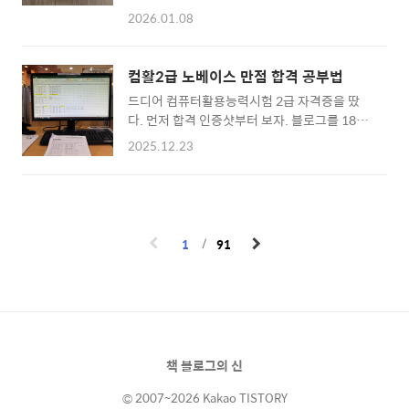
찾아나선지 어언 10년! 워낙 미술관을 좋아하
드를 소개한다. ▶ 아르디움 스토어
2026.01.08
기 때문에 굿즈가 있는 기념품숍에 들러 키링을
https://smartstore.naver.com/ardium/ 점
구경하기도 했다. 강원도 원주에 있는 뮤지엄산
심은 럭셔리하게 붕어빵과 오뎅을 먹었다. 붕어
에서 블루발코니라는 브랜드의 키링을 보고 예
빵이 크기는 작은데 맛있었다. 오뎅은 말해 뭐
컴활2급 노베이스 만점 합격 공부법
쁘다 싶었는데 막상 집에 와서 인터넷을 찾아보
해. 광주 날씨가 엄청 추웠는데 오뎅과 오뎅국물
드디어 컴퓨터활용능력시험 2급 자격증을 땄
니 그렇게까지 예쁜지는 모르겠더라. 교보문고
을 먹으..
다. 먼저 합격 인증샷부터 보자. 블로그를 18년
에 가도 키링이 있는데 다들 조악하고 부족해 보
운영했으면서 노베이스라고?그렇다. 컴활 2급
이고. 사실 내가 사용중인 키링도 구입한지 1년
2025.12.23
은 엑셀 시험이라고 해도 과언이 아니다. 회사에
도 안 된 신상(?)이다. 광주광역시에 있는 아시
서는 홍보/마케팅 팀장으로 일해왔는데 엑셀을
아문화전당에 들렀다가 한눈에 반해서 구입했
거의 사용하지 않았다. 파워포인트로 회사소개
다. 하지만 저 끝이 뾰족한 게 내 허벅지에 상처
서/제안서를 만들고 포토샵으로 이미지를 편집
를 낼 줄은 몰랐지.. 나는 차키를 주로 바지 주머
하고 프리미어 프로로 동영상 편집은 할 줄 알지
니에 넣고 다니는데 뭔가 따끔해서 보면 허벅지
1
91
만 엑셀은 완전 초보였다. 그런 노베이스인 나도
에 상처가 나 있었다. 지금..
컴활 2급에서 만점을 받았으니 당신도 할 수 있
다. 이제부터 전략적으로 컴활 2급 실기 만점을
받는 방법에 대해 설명할 테니 주목! 컴활 2급
필기 시험 공부법 '기출문제만 팬다'필기 시험
은 갈수록 난이도가 어려워지고 있다는 게 취업
책 블로그의 신
준비생 사이의 통설이다. 컴활은 더이상 초딩도
따는 쉬운 시험이 아니다...
© 2007~2026 Kakao TISTORY