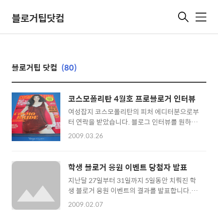
블로거팁닷컴
메
뉴
블로거팁 닷컴
(80)
코스모폴리탄 4월호 프로블로거 인터뷰
여성잡지 코스모폴리탄의 피처 에디터분으로부
터 연락을 받았습니다. 블로그 인터뷰를 원하셔
서 흔쾌히 수락하고 서면 인터뷰를 진행했습니
2009.03.26
다. 직접 만나뵙고 이야기 나누고 싶었지만 제가
지방에 있는 관계로 이메일로 인터뷰를 진행했
고 사진을 보냈습니다. 사진을 몇번이고 번복당
학생 블로거 응원 이벤트 당첨자 발표
해서 애를 먹었는데 얼마전에 서울에서 밥을 사
지난달 27일부터 31일까지 5일동안 치뤄진 학
주셔서 제 마음은 눈 녹듯이 녹아내렸다지요. 안
생 블로거 응원 이벤트의 결과를 발표합니다. 이
동선 에디터님 감사드립니다. 에디터보다는 배
번 이벤트 역시 학생 블로거 여러분이 많이 참여
우에 어울릴법한 외모에 깜짝 놀랐습니다. 뷰리
2009.02.07
해주셨어요. 드릴수 있는 가방이 두개 뿐인지라
풀 하십니다. 사진 찍느라 수고해준 귀여운 동생