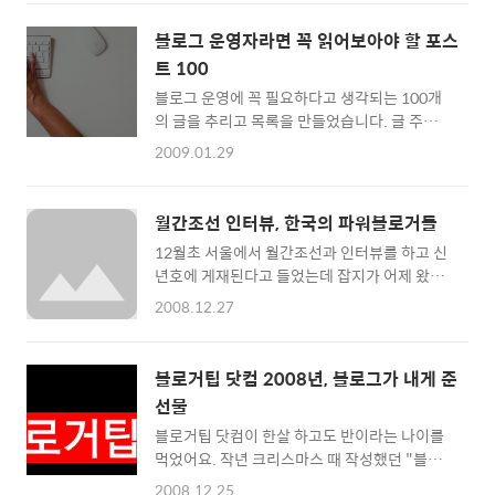
너무 아쉬워요. 한분 한분 다 드리고 싶은데 그
Y모 여사님께도 감사의 말씀 올립니다. ☞ 코스
렇게 하지 못해서 머리가 빠질것 같습니다. 그래
모폴리탄이라는 여성잡지 4월호에 실렸습니다.
블로그 운영자라면 꼭 읽어보아야 할 포스
서 고심끝에 두분의 블로거를 선정했습니다. 이
블로그로 커리어를 개척하는 법, "저, 블로그로
트 100
벤트 한번 할때마다 결과선정 부분에서 신경이
스타되고 돈도 벌어요!" 라고 나왔어요. ☞ 그냥
블로그 운영에 꼭 필요하다고 생각되는 100개
많이 쓰이는군요. 가방의 주인공은 가장 열정적
블로거에서 전문 블로거가 되다 ..
의 글을 추리고 목록을 만들었습니다. 글 주소를
으로 지원해 주신 분, 나머지 한분은 가장 어린
옆에 링크해 놓았는데 클릭하면 새창으로 열립
학생(과 관련된) 블로거분께 선물하기로 했습니
2009.01.29
니다. 블로그를 만들고 싶은 분, 블로그를 운영
다. 이제는 이런 이벤트 기회도 자주 만들어서
하고 계신 분이라면 100개의 글을 모두 읽어보
좋은 거 있으면 나누도록 해야겠습니다. 이벤트
시길 권합니다. 아래에 소개된 글은 시간이 날
에 참여해 주신 분들 수고에 감사드리고요, 좋은
월간조선 인터뷰, 한국의 파워블로거들
때마다 더 좋은 글로 교체하고 있습니다. 출처
일만 생기시길 바래요. :) 선정기준 무작위로 추
12월초 서울에서 월간조선과 인터뷰를 하고 신
(링크)를 포함한 스크랩을 허용합니다. 001 블
첨하되 가장 어린 ..
년호에 게재된다고 들었는데 잡지가 어제 왔어
로그를 시작하는 이를 위한 안내서
요. 저를 포함, 블로거 4인의 인터뷰가 4장에 거
http://bloggertip.com/4188 002 시작하는
2008.12.27
쳐 소개 됐습니다. 함께 소개 된 블로거들은 서
블로거를 위한 블로그 길라잡이
명덕기자의 人터넷 세상의 떡이떡이님, 링블로
http://bloggertip.com/2874 003 당신이 블
그의 그만님, 라디오키즈 Lifelog의 라디오키즈
로그를 시작해야 하는 7가지 이유
블로거팁 닷컴 2008년, 블로그가 내게 준
님 이렇게 세 분입니다. 많은 이에게 인정받는
http://bloggertip.com/3524 004 푸틴의 눈
선물
블로거들인 만큼 오랜기간 운영을 해온 전통의
물에서 배우는 블로그 시작의 기술 http://blo..
블로거팁 닷컴이 한살 하고도 반이라는 나이를
강호분들이었습니다. 블로그 개설년도 순으로
먹었어요. 작년 크리스마스 때 작성했던 "블로
2003년, 2004년, 2005년, 2007년입니다.
거팁 닷컴 2007년, 블로그가 내게 준 선물" 이
2007년은 전데요, 이 분들에 비하면 그 역사와
2008.12.25