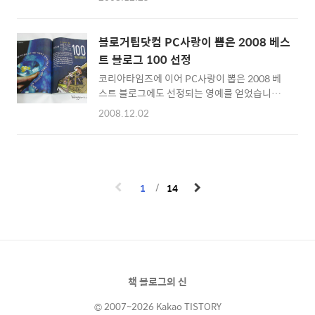
라는 글을 읽어보니 괜시리 가슴이 따뜻해지고
전통이 햇병아리입니다. 개인적으로는 자타가
기분이 좋아졌습니다. 그 당시의 기억들이 새록
인정하는 최고의 블로거들 사이에 함께해서 참
새록 떠오릅니다. 희망 가득하던 그 시절의 모습
영광스럽고 기분 좋습니다. 소중하고 값진 경험
블로거팁닷컴 PC사랑이 뽑은 2008 베스
이요. 하도 오랫동안 컴터를 해서 눈물을 줄줄
을 하게 해 주신 월간조선의 김정우 기자님께 감
트 블로그 100 선정
흘리면서 블로깅을 했던게 엊그제 같은데 벌써
사 말씀 올립니다..
코리아타임즈에 이어 PC사랑이 뽑은 2008 베
2년이라는 세월이 훌쩍 지나버렸어요. 2008년
스트 블로그에도 선정되는 영예를 얻었습니다.
은 블로거팁 닷컴에게는 최고의 한해라고 감히
베스트 블로그는 다음, 티스토리, 야후, 이글루
말할 수 있겠는데요. 올해 2008년 블로그를 통
2008.12.02
스, 파란 등 5개 블로그 서비스와 4곳의 매타블
해 일어난 모든 일들을 정리해 보려 합니다. 1. 3
로그 사이트에서 300여개의 베스트 블로그를
배로 늘어난 구독자 (919명에서 2902명으로),
추천 받아 데이터를 기반으로 각 블로그의 포스
블로거들의 관심속 성장 작년 12월 25일 구독
팅 빈도와 내용, 접근성, 전문성, 개방성, 방문자
자수는 피드버너 통합 구독자수 기준 919 명이
수 등을 참조해 카테고리마다 20개의 우수 블로
었습니다...
1
14
그를 선정했다고 합니다. 고마워요, PC사랑 ☞
서점에 놀러갔다가 PC사랑을 보고 깜짝 놀랬습
니다. 블로거팁 닷컴이 실렸는데 안 살수야 없
죠. 12월호 기사의 모습입니다. 아래의 그림에
나와있는 것처럼 분야별로 20개씩 총 100개의
베스트 블로그가 나와 있습니다. ☞ PC사랑은
책 블로그의 신
컴퓨터 메거진이라는 특성 때문인지 역시 IT/컴
퓨터/인터넷..
© 2007~2026 Kakao TISTORY