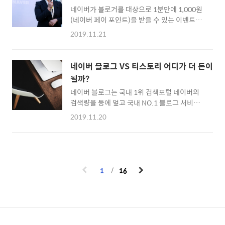
with incidents of black haired criminals
래 소매업으로 검색하여 선택해주면 된다. ..
네이버가 블로거를 대상으로 1분만에 1,000원
around the world. www.youtube.com 너
(네이버 페이 포인트)을 받을 수 있는 이벤트를
무너무 낮은 네이버 애드포스트 광고단가 네이
진행하고 있다. 이름하여 #나블로거야 이벤트
버 블로그의 광고수익 프로그램 애드포스트는
2019.11.21
다. 자신의 네이버 블로그에 글을 쓰고 태그에 #
단가가 무척 낮습니다. 그에 반해 유튜브와 티스
나블로거야 1개만 삽입하고 전체공개하면 응모
토리 블로그의 광고수익 프로그램 애드센스는
가 완료되고 천원이 지급된다. 네이버는 이번 이
광고..
네이버 블로그 VS 티스토리 어디가 더 돈이
벤트를 통해 광고/스팸 블로그 운영자가 아닌
될까?
진성 블로거의 유입을 확대하려고 애쓰는 모습
네이버 블로그는 국내 1위 검색포털 네이버의
을 적나라하게 비추고 말았다. 네이버 블로그 때
검색량을 등에 엎고 국내 NO.1 블로그 서비스
려치고 유튜브 해야 하는 이유(현재 조회수 41
로 수년째 군림해왔다. 그러나 구글 검색량이 스
만, 좋아요 1.2만, 싫어요 누른 사람=네이버 직
2019.11.20
마트폰의 보급(구글 검색 탑재한 안드로이드 기
원 및 주주) 류의 유튜브 영상이 널리 퍼지는 모
기의 급격한 보급)에 의해 네이버와 비등한 수
습을 보고 똥줄테크를 타고 있다. *나블로거야
준으로 치솟고 있다. 스마트폰과 같은 모바일 환
이벤트 참여하기
경에서는 구글을 검색엔진으로 사용하는 인구
https://campaign.naver.com/blog16/event1.n
가 점차 많아질 수밖에 없다. 네이버는 스마트폰
블로그 16주년..
1
16
운영체제(소프트웨어)나 스마트폰 기기(하드웨
어)를 만들지 않지만 구글은 안드로이드를 사용
하는 모든 스마트폰에 기본 검색엔진으로 크롬
을 넣어둔다. 구글에서는 네이버 보다 티스토리
(KAKAO 운영) 블로그 검색이 훨씬 잘 된다. *