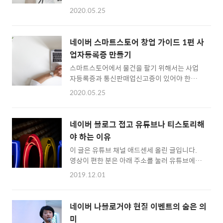
다. 사업자등록증 만드는 방법은 이 글을 참고하
학가 고병권의 인터뷰는 주변의 선후배들에게
2020.05.25
면 된다. 통신판매업신고증은 정부24라는 사이
소개했던 기억이 떠오른다. 책을 장식용, 혹은
트를 통해서 만들 수 있으며 수령은 시청, 군청,
가볍게 읽는 라이트 유저에게는 계속 읽어가기
구청 등 오프라인에서만 가능하다. 통신판매업
어려운 책들이 많다. 아래 목록에서 누구나 가볍
네이버 스마트스토어 창업 가이드 1편 사
신고증 만드는 방법에 대해 자세히 알아보자.
게, 재밌게 읽을 수 있는 책은 다음과 같다. 6. 김
업자등록증 만들기
●참고 통신판매업신고증을 발급받으려면 사
수영 전집(한국을 ..
스마트스토어에서 물건을 팔기 위해서는 사업
업자등록이 되어 있어야 하며 '구매안전서비스
자등록증과 통신판매업신고증이 있어야 한다.
이용확인증'이라는 문서를 첨부해야 한다. 구매
통신판매업신고증은 사업자등록증이 있어야 발
안전서비스이용확인증은 네이버 스마트스토어
2020.05.25
급받을 수 있기 때문에 먼저 사업자등록증부터
판매자가입을 하면 손쉽게 내려받을 수 있다. *
만들어야 한다. 세무서에 방문하지 않고 인터넷
정부24 바로가기
으로 국세청 홈택스에 접속해 10분만에 만들 수
https://www.gov.kr/portal/main 사이트에
네이버 블로그 접고 유튜브나 티스토리해
있어 정말 편리하다. 나만의 온라인 상점 스마트
접속하면 1번에 보이는 것처럼 커다란 검색창
야 하는 이유
스토어를 개설하기 위한 사업자등록증 신청방
이 나온다. 통신판매업신고라고 입력하고 엔터
이 글은 유튜브 채널 애드센세 올린 글입니다.
법을 알아보자. *국세청 홈택스
키를 누르거나 검색창..
영상이 편한 분은 아래 주소를 눌러 유튜브에서
https://www.hometax.go.kr/ 상단 신청/제
영상으로 보시고, 글이 편한 분은 아래의 글을
출 메뉴에 마우스를 올리면 아래로 여러 메뉴들
2019.12.01
읽어보세요. 구독과 좋아요는 사랑입니다~♥
이 펼쳐진다. 2번의 사업자등록신청/정정 등 -
https://www.youtube.com/channel/UCg2xHx
사업자등록신청(개인)을 클릭한다. 공인인증서
sub_confirmation=1 애드센세 - 애드센스로
로그인 화면이 나오면 비밀번호를 입력하자. 그
네이버 나블로거야 현질 이벤트의 숨은 의
돈버는 방법 YouTube channel dealing
럼 아래와 같은 화면이 나온다.업종은 전자상거
미