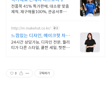
전통의 전문업체
전품목 41% 특가판매, 대소량 맞춤
제작, 재구매율100%, 관공서후결
제가능
http://m.makehot.co.kr/
광고
느낌있는 디자인, 메이크핫 차별
화되고 세련된 디자인!
24시간 상담가능, 디자인 전문, 퀄리
티가 다른 스타일, 쿨한 세일, 핫한
디자인
3
구독하기