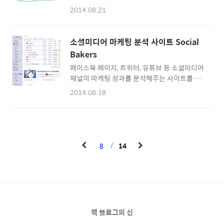
지원했는데요. 합격했다고 문자가 왔습니다. 그
무드, 악기, 시간 등의 메뉴가 나타납니다. 동영
2014.08.21
런데 기쁨도 잠시! 마케터의 미션이 남아있더라
상 편집을 해보니 역시 손이 제일 많이 가는 메
고요. 모두투어 홍보 UCC를 제작해야 합니다.
뉴는 무드였습니다. 동영상 분위기와 어울리는
마케터 미션까지 통과하면 중국 칭다오로 4박 5
음원을 구하려고 자연스레 무드를 집중적으로
소셜미디어 마케팅 분석 사이트 Social
일간 떠나게 됩니다. 틈나는대로 콘티도 짜뒀는
누르게 되더라고요. 꼭 알고있어야 하는 곳을 숫
Bakers
데 블로그에 UCC 동영상을 공개할 때 콘티도
자로 설명드릴..
페이스북 페이지, 트위터, 유튜브 등 소셜미디어
올려보겠습니다. 일상에 지친 직장인에게 위로
채널의 마케팅 성과를 분석해주는 사이트를 소
가 되는 강의 최근에 페이스북 친구의 글을 보다
개합니다. 소셜 베이커스(Social Bakers) 페이
가 우연히 접한 동영상 강의가 있어 소개합니다.
2014.08.18
스북 메뉴에서 국가별 상위 페이스북 브랜드, 월
세바시(세상을 바꾸는 시간)라고 CBS에서 미니
별 소셜마케팅 리포트 등을 파악할 수 있습니다.
강연을 소개하는 프로그램이 있는데요. 익히 알
페이스북 페이지 주소만 입력하면 특정 브랜드
고 계시거나 한번쯤 들어보셨을 겁니다. 제가 소
의 간단한 페이스북 활동 리포트도 볼 수 있습니
개해드리고자 하는 강연은 335회 서울여대 기
다. 한국에서 가장 유명세를 타고 있는 페이스북
독교학과 김..
8
14
게시글도 보여줍니다. 소셜 베이커스 바로가기
http://www.socialbakers.com/ 한국의 페
이스북 통계를 열어봤습니다. 브랜드는 별로 볼
게 없습니다. 아래쪽으로 내려오면 사용자 나이
분포도가 보이는데요. 18세~24세와 25세~34
세의 연령층이 페이스북의 주 사용층이라는 것
책 블로그의 신
을 알 수 있습니다. 오른쪽 성비 그래프를 ..