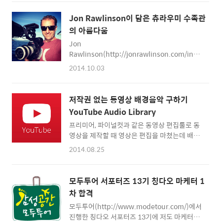
니다. 해외의 움직임도 예사롭지 않습니다. 오
하고 보기 좋지 않네요. '맞춤 URL 만들기'라는
터미디어는 2억 달러 이상을 들여 인기채널 풀
글자를 클릭하세요. 왼쪽의 경고문구를 먼저 읽
Jon Rawlinson이 담은 츄라우미 수족관
스크린
어보세요. 맞춤 채널 URL을 설정하면 추후 변
의 아름다움
(http://www.youtube.com/user/Fullscreen)
경이 불가합니다. 신중하게 URL을 생각해서 오
Jon
지분을 사들였습니다. 기업화된 채널은 이렇게
른쪽..
Rawlinson(http://jonrawlinson.com/index.php
어마어마한 거액에 인수되기도 합니다. 유튜브
은 캐나다의 영상제작자입니다. 유명한 팝가수
채널 자체가 하나의 미디어로 자리잡은 모양새
2014.10.03
이자 시인이기도 한 Jewel의 프로듀서를 맡기
입니다. 유튜브에 무작정 동영상을 올리는 것보
도 했으며 웹디자이너로도 활약한 다재다능한
다는 채널을 만들고 보기좋게 동영상을 관리하
인물입니다. Jewel의 첫번째 웹사이트와 전자
면 시청자 및 구독자들에게도 좋은 인상을 심어
저작권 없는 동영상 배경음악 구하기
상거래 사이트도 Jon의 손으로 만들어졌습니
줄 수 있습니다. 유튜브에 나만의 채널을 만드는
YouTube Audio Library
다. Jewel의 Foolish Games 라이브 공연
방법을 알아보겠습니다. 유튜브에 로그인하고
프리미어, 파이널컷과 같은 동영상 편집툴로 동
(http://www.youtube.com/watch?
오른쪽 프..
영상을 제작할 때 영상은 편집을 마쳤는데 배경
v=L9abuQVho5I)도 함께 추천합니다. 디스커
음악(BGM)을 구하기 어려울 때가 있습니다. 과
버리채널, 야후, 인터콘티넨탈호텔, 아메리칸 익
2014.08.25
거에 Vimeo에서 무료 음원을 구하는 방법을 알
스프레스 등 기업과 함께 일하며 상업영상제작
려드린 적이 있는데요. 유튜브 오디오 라이브러
자로도 이름을 날렸습니다. 그가 일본의 오키나
리를 이용하면 Vimeo와는 차원이 다른 고품질
와 츄라미 수족관(http://oki-churaumi.jp/)
모두투어 서포터즈 13기 칭다오 마케터 1
의 좋은 음악들을 무료로 구할 수 있습니다. 유
을 배경으로 촬영한 영상이 유튜브와 비메오를
차 합격
튜브 오디오 라이브러리
통해 ..
모두투어(http://www.modetour.com/)에서
http://www.youtube.com/audiolibrary/music
진행한 칭다오 서포터즈 13기에 저도 마케터로
음원 목록들이 나타납니다. 상단에 추천, 장르,