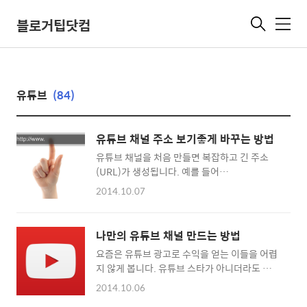
블로거팁닷컴
메
뉴
유튜브
(84)
유튜브 채널 주소 보기좋게 바꾸는 방법
유튜브 채널을 처음 만들면 복잡하고 긴 주소
(URL)가 생성됩니다. 예를 들어
youtube.com/channel/UCkededRedsdsaWsd
2014.10.07
라는 형태의 알 수 없는 주소를 받게 됩니다. 나
만의 깔끔한 채널 주소를 갖고 싶을 때, 우리회
사의 브랜드 URL을 갖고 싶을 때는 채널 주소를
나만의 유튜브 채널 만드는 방법
보기좋게 변경해주는 게 좋습니다. 나만의 유튜
요즘은 유튜브 광고로 수익을 얻는 이들을 어렵
브 채널 주소로 바꾸는 방법입니다. 유튜브에 로
지 않게 봅니다. 유튜브 스타가 아니더라도 무심
그인하고 프로필 사진을 클릭한 후 나타난 창에
코 올린 동영상이 인기를 얻으며 매달 수십만원
서 톱니바퀴 버튼을 누르세요. '고급'이라는 글
2014.10.06
의 수익을 벌어들이는 유튜버가 늘어나고 있습
자를 클릭하세요. 채널 URL이 나옵니다. 복잡