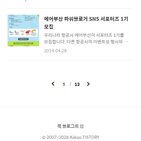
니다. 일상 속에서 초록빛 풍경이나 아이템을 촬
정을 인스타그램에 올리는 일이었습니다. 여행
영하고 해시태그(#innisgreen)와 함께 개인
을 마치고 가장 많은 좋아요(Likes)를 얻어낸
인스타그램에 공유하면 100명에게 그린 기프
이에게 신형 벤츠를 3년간 임대해주기로 했습
에어부산 파워블로거 SNS 서포터즈 1기
트 박스를 증정하기로 했는데요. 20일간 진행된
니다. 인스타그램 파워유저의 팬들은 프로모션
모집
인스타그램 이벤트에 2천명이 넘는 팬들이 참
홈페이지를 통해 누가 차를 타고 있고 현재 어느
우리나라 항공사 에어부산이 서포터즈 1기를
여해 성공적인 사례로 평가받고 있습니다. 쉬운
도로를 지나가고 있는지 알 수 있어 마치 함께
모집합니다. 다른 항공사의 이벤트성 행사와 달
참여방식으로 기업이 알리고자 하는 브랜드 메
여행한 ..
리 파워블로거 그룹과 SNS 그룹을 따로 모집합
시지를 명확히 전달했습니다. 이니스프리 인스
2014.04.28
니다. 블로그 분야는 한국지역 8명, 일본지역 5
타그램
명이며 SNS 분야는 한국지역 15명, 일본지역
http://instagram.com/innisfreeofficial 쉬
10명을 선정합니다. 국제선 왕복항공권, 영화
운 참여방법이 돋보이는 캠페인 개시 공지 이미
권, 식사권, 모형항공기 등 풍성한 혜택이 기다
지입니다. "Share Green Live Beautiful", 이
리고 있습니다. 5월 30일까지 신청하시면 됩니
니스프리가 추구하고 고객들..
5
13
다. 독자분들도 얼른 지원해보세요. 에어부산
서포터즈 1기 지원하기
http://www.airbusan.com/AB/airbusan/notice/
책 블로그의 신
© 2007~2026 Kakao TISTORY