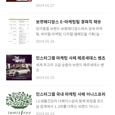
자리잡았습니다. 소규모 홍보대행사는 "네이버
에 #litterati와 함께 올리세요. 인증샷에 사용
2014.05.27
에 OO역 맛집으로 검색하면 당신의 식당이 첫
한 쓰레기는 들고 가서 쓰레기통에 넣으면 끝입
페이지에 노출되게 해주겠다"라며 식당 경영자
니다. Litterati 캠페인을 보며 환경부
를 유혹합니다. 식당과 홍보대행사의 검색 마케
(https://www.facebook.com/mevpr)가 떠
보령메디앙스 E-마케팅팀 경력직 채용
팅 때문에 블로그의 맛집 검색 결과는 날이 갈수
올랐는데요. 공..
유아용품 브랜드 보령메디앙스에서 검색 마케
록 신뢰도를 잃어가고 있습니다. 남들처럼 검색
팅, 바이럴 마케팅, 디지털 캠페인을 기획/실행
마케팅을 하기에는 비용도 비용이지만 식당의
하고 브랜드 사이트, SNS 운영 전략 수립 및 운
신뢰도가 떨어지고 평판이 나빠질 수 있다는 생
2014.05.26
영 총괄을 맡을 E-마케팅팀 직원을 채용합니다.
각에 이러지도 저러지도 못해 골치를 앓는 식당
해당업무 3년 이상의 주임~대리급 1명, 해당업
경영자들이 많습니다. 뉴욕의 Comodo NYC 레
무 6년 이상의 대리~과장급 1명까지 총 2명의
스토랑(http://comodonyc.com/)은 온라인
인스타그램 마케팅 사례 메르세데스 벤츠
인원을 충원합니다. 2009년 초에 '블로그로 취
홍보에 일명 '먹스타그램'으로 알려진 인스타그
세계 최고의 고급 승용차 브랜드 메르세데스 벤
업이 가능한
램을 활용했습니다. 먹는 사진이 많이, 자주 올
츠
가'(http://bloggertip.com/3450)라는 글을
라와 먹스타그램이라는..
(http://www.mbusa.com/mercedes/index)
올렸는데 당시만 하더라도 SNS 마케팅 관련 채
2014.05.25
는 인스타그램 파워유저를 선정해 그들의 팬을
용공고가 많지는 않았습니다. 요즘은 블로그를
적극적으로 활용한 디지털 캠페인을 진행했습
포함한 SNS 홍보인력 채용을 흔히 볼 수 있을
니다. 인스타그램에 사진을 올리면 단숨에 수백
정도로 마케팅/홍보 분야에서 SNS 및 온라인
인스타그램 국내 마케팅 사례 이니스프리
개, 수천개의 좋아요(Like)를 얻어내는 5명의
채널의 중요성이 점점 부각되고 있고 인력 채용
LG생활건강의 더페이스샵과 함께 화장품 로드
유저를 선정하고 이들을 '베스트 포토그래퍼'로
도 활발히 진행되고 있습니다. 격세지감입니다.
샵 업계에서 1, 2위를 다투는 브랜드 이니스프
명명했습니다. 5인의 포토그래퍼에게 주어진
채용페이지 바로가기 http:/..
리가 인스타그램 론칭과 함께 진행한 캠페인입
미션은 신형 벤츠를 타고 여행을 떠나 그들의 여
2014.05.23