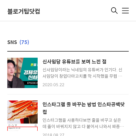
블로거팁닷컴
메
뉴
SNS
(75)
신사임당 유튜브를 보며 느낀 점
신사임당이라는 닉네임의 유튜버가 인기다. 신
사임당이 창업다마고치를 막 시작했을 무렵 나
도 그의 영상을 보고는 주말에 시간을 내 직장인
2020.05.22
들을 불러모아 사업체를 꾸려보고자 모의한 적
이 있다. 신사임당은 지금 거대한 인플루언서가
됐고 창업 다마고치를 넘어 돈에 관한 유명인사
인스타그램 줄 바꾸는 방법 인스타공백닷
인터뷰를 통해 몸집을 불려나가고 있다. 블로그
컴
를 2007년부터 운영해온 사람의 눈으로 바라본
인스타그램을 사용하다보면 줄을 바꾸고 싶은
신사임당의 성공에는 다 이유가 있다. 조금 비관
데 줄이 바꿔지지 않고 다 붙어서 나와서 짜증이
적으로 들릴 수 있으나 누구나 신사임당이 될 수
날 때가 있습니다. 특히 기업 인스타그램을 운영
없으며 누구나 SNS 스타가 될 수 없다. 인플루
2018.08.27