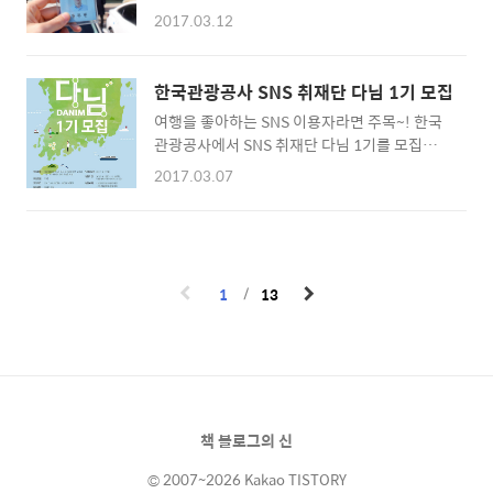
시간 10분이 소요되기 때문에 1시 10분 시작 시
http://blog.naver.com/gwangju_city/2209489
2017.03.12
간에 맞춰 이른 시간에 집을 나서야 했죠. 통영-
하면 어떤 것들이 떠오르시나요? 저는 바다, 블
루마운틴 카페(블로그 이웃 도깨비섬님이 운영
한국관광공사 SNS 취재단 다님 1기 모집
하는 카페), 보성이(군대 동기)가 떠오릅니다.
여행을 좋아하는 SNS 이용자라면 주목~! 한국
통영은 저에게 '보고싶은 사람들이 있는 살고있
관광공사에서 SNS 취재단 다님 1기를 모집하
는 도시'입니다. 한 마디로 정이 가는 곳이에요.
고 있습니다. '트래블로거'라는 이름의 기자단
통영은 기라성 같은 문인들이 살았던 문화의 도
2017.03.07
이 이름을 바꿔 '다님'으로 새롭게 태어났다고
시이기도 합니다. 박경리, 김춘수, 유치환, 윤이
해요. 여행에 관심이 있는 분, 그리고 월 1회 기
상, 전혁림 등 문화예술 분야의 선구자들이 통영
획회의 참석이 가능한 사람이라면 누구나 신청
에서 작품활동을 펼쳤기 때문이에요. 문학, 음
할 수 있어요. 선발된 다님 취재단에게는 미션
악, 예술을 너무나도 애정하는 사람으로서 통영
수행료 제공, 지자체 팸투어 기회 제공, 우수 취
여행 기자단 선발은 영광 그 자체였죠. 뜨거웠던
1
13
재단 시상, 한국관광공사 대한민국 구석구석 홈
(?) 발대식 현..
페이지 및 SNS 채널에 콘텐츠 게시 등의 혜택이
제공됩니다. 여행을 좋아한다면 지원해보세요!
:) * 한국관광공사 SNS 취재단 다님 1기 지원하
기
http://blog.naver.com/korea_diary/220949146
책 블로그의 신
© 2007~2026 Kakao TISTORY