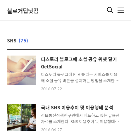
블로거팁닷컴
메
뉴
SNS
(75)
티스토리 블로그에 소셜 공유 위젯 달기
GetSocial
티스토리 블로그에 FLARE라는 서비스를 이용
해 소셜 공유 버튼을 설치하는 방법을 소개한 적
이 있다. 나 역시 최근까지 FLARE를 이용해 왔
2016.07.22
다. 어느날 한 독자분이 IE(인터넷 익스플로러
에서 접속하면 화면이 멈추는 현상이 발생한다
는 오류 리포트를 보내오셨다. 테스트를 해보니
국내 SNS 이용추이 및 이용행태 분석
크롬에서는 이상이 없는데 IE에서는 실제로 스
정보통신정책연구원에서 배포하고 있는 유용한
크롤을 내렸을 때 화면이 멈추는 현상이 발생했
자료를 소개한다. SNS 이용추이 및 이용행태 분
다. 관리자화면으로 들어가서 FLARE 스크립트
석이라는 제목의 보고서는 2015년 4305가구,
를 삭제했더니 감쪽같이 오류가 사라졌다. 이럴
2016.06.27