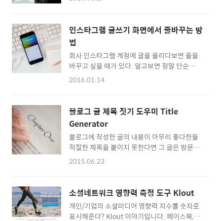
9873명을 대상으로 미디어 기기 보유 현황, 서
수가! 그럼 대안을 찾아봐야겠다고 생각했다.
비스 가입 및 지출 현황, 미디어 활용 현황, 미디
디자인과 성능에 문제가 없는 소셜 공유 위젯 서
어 다이어리 등을 조사했다고 한다. 2014년 대
비스를 검색하다가 GetSocial을 찾았다. 겟소
인스타그램 글쓰기 화면에서 줄바꾸는 방
비 2015년의 SNS 이용률을 파악하기에 좋다.
셜은 디자인도 예쁘고 오류도 발견되지 않아 블
법
보고서 다운로드 받기
로거팁닷컴에도 설치했다. 겟소셜 공유 위젯을
회사 인스타그램 계정에 글을 올리다보면 줄을
http://stat.kisdi.re.kr/Library/Library_detail1.
설치하는 방법에 대해 알..
바꾸고 싶을 때가 있다. 알고보면 정말 단순한
Division=1&seq=1041 SNS 서비스사 이용점
이 기능을 몰라서 헤맸던 적이 수차례다. 아이폰
유율 부분을 캡쳐했다. 20대를 제외한 모든 연
2016.01.14
을 사용하고 있기 때문에 아이폰을 기준으로 캡
령대가 카카오스토리를 가장 많이 이용하고 있
쳐화면과 함께 설명한다. 인스타그램 줄바꾸기
다. 2016년에는 10대와 30대도 페이스북이 카
글쓰기 화면에서 줄을 바꾸고 싶을 때 화면 하단
카오스토리 이용점유율을 넘어서지 않을까? 사
블로그 글 제목 짓기 도우미 Title
왼쪽의 '123' 버튼을 클릭하자. 그러면 아래 이
진 GaudiLab
Generator
미지의 우측 하단에 보이는 것처럼 '다음문장'
블로그에 작성한 글의 내용이 아무리 좋다한들
버튼이 나타난다. 바로 '다음문장' 버튼이 컴퓨
적절한 제목을 붙이지 못한다면 그 글은 방문자
터의 엔터키와 같은 역할을 하는 것이다. '다음
들의 관심을 얻지 못한다. 반대로 글의 내용이
문장' 버튼을 한 번씩 누를 때마다 한 줄씩 내려
2015.06.23
조금 부실하더라도 매력적으로 제목을 지어준
가게 된다. 줄을 바꾼 후에 마저 태그를 입력하
다면 기대 이상의 호응을 얻게 된다. 그만큼 제
고 글을 저장한 모습이다. "닭칼국수 마시쩡"
목을 짓는 일이 중요하다. 제목을 짓는 일이 어
밑으로 줄이 바뀐 채로 태그가 2개씩 보여지고
소셜네트워크 영향력 측정 도구 Klout
렵게 느껴질 때는 네이버 매거진 캐스트
있다. 이렇게 쉬울 줄이야! :D 사진 GongTo
개인/기업의 소셜미디어 영향력 지수를 숫자로
(http://navercast.naver.com/magazine_index.
표시해준다? Klout 이야기입니다. 페이스북, 트
에 접속하자. 잡지 에디터들은 제목 짓기의 달인