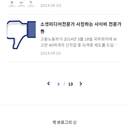
위터, 인스타그램, 구글 플러스, 링크드인, 포스
들이다. 잡지 에디터가 작성한 글들의 제목을 보
2014.09.03
퀘어, 유튜브 계정을 클라우트에 연결만 하면 영
고 블로그 글을 쓸 때 적용하면 좋다. 키워드를
향력 지수를 확인할 수 있습니다. 자세한 통계가
입력하면 알아서 제목을 추천해주는 사이트
나오는 것은 아니지만 기업이나 개인이 소유한
TYB Title Generator도 있다. 블로그 외에도
소셜미디어전문가 사칭하는 사이비 전문가
여러개 SNS 채널의 영향력을 서로 비교할 때 이
페이스북이나 트위터 등 SNS에서 글제목을 지
들
용하면 좋을 듯합니다. Klout 바로가기
을 때 유용하다. Title Gen..
고용노동부가 2014년 3월 18일 국무회의에 보
https://klout.com/ 파란색 버튼 '페이스북으
고한 40여개의 신직업 중 자격증 제도를 도입할
로 로그인하기'(Log in with Facebook)를 눌
13개 직업에 '소셜미디어 전문가'도 포함됐다
러 페이스북 계정과 연결해봤습니다. 좌측의 측
2014.09.01
고 한다. 소셜미디어 전문가라니! 페이스북에는
정(Measure) 버튼을 눌러봤습니다. 페이스북
어찌 그리 소셜미디어 전문가들이 많은지 놀라
은 거의 활동을 하지 않으니 점수가 저조하군
울 따름이다. OOO 협회, OOO 진흥원, OOO 연
요! 100점이 만점이라고 하는데 오늘의 점수
구소라는 이름의 단체 대표이며 책도 썼고 강의
41.96점을 받았습니다. 페이스북 뿐만..
도 나간다고 되어있다. 나도 이제 소셜미디어 세
3
13
상에 발을 들여놓은지 7년이 지났건만, 왜 처음
보는 이름들만 있는지 그것 참 신기한 노릇이다.
소셜미디어 전문가를 사칭하는 중년 남성들 페
이스북이나 블로그에서 자신을 소셜미디어 전
문가라고 칭하는 이들을 유심히 지켜보니 대부
분 중년 남성들이었다. 페이스북이나 트위터는
책 블로그의 신
단문으로 글을 작성할 수 있기 때문에 자신의 실