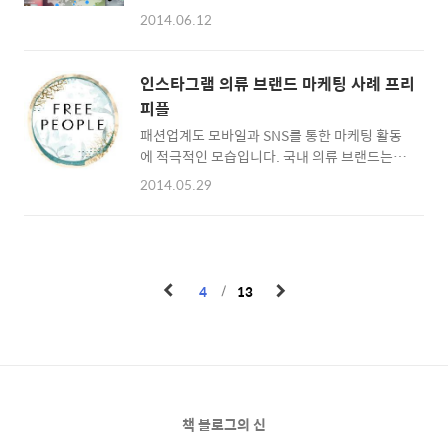
기업 인스타그램 계정의 성과를 측정할 때 이용
이스북 통계를 열어봤습니다. 브랜드는 별로 볼
2014.06.12
하면 정말 좋습니다. 통계를 보는 데 비용이 들
게 없습니다. 아래쪽으로 내려오면 사용자 나이
지 않는 무료 사이트이며 인스타그램 아이디와
분포도가 보이는데요. 18세~24세와 25세~34
비밀번호만 입력하면 상세한 통계를 볼 수 있습
세의 연령층이 페이스북의 주 사용층이라는 것
인스타그램 의류 브랜드 마케팅 사례 프리
니다. 팔로워 분석, 활동 성장 그래프, 최고 인기
을 알 수 있습니다. 오른쪽 성비 그래프를 ..
피플
미디어, 코멘트 보기 등 인스타그램 계정 통계를
패션업계도 모바일과 SNS를 통한 마케팅 활동
친절하게 보여줍니다. 기업의 온라인/디지털 마
에 적극적인 모습입니다. 국내 의류 브랜드는 패
케팅 담당자에게 추천합니다. ICONOSQUARE
션블로거를 초청하는 행사를 갖기도 하고 어떤
http://iconosquare.com/ 우측 상단의 로그
2014.05.29
브랜드는 서포터즈를 모집해 자사 브랜드를 온
인 버튼을 누르고 인스타그램 아이디와 비밀번
라인 세상에 알리기 위해 노력합니다. 의류 브랜
호를 입력합니다. 저는 인스타그램은 거의 사용
드 프리피플(블로그
하지 않고 있습니다. 마지막으로 사진을 올린 게
http://blog.freepeople.com/)은 인스타그
131주 전이라고 나오는군요. OMG! 로그인을 ..
램과 자사 홈페이지를 연동한 프로모션을 진행
4
13
했습니다. 각각의 의류에 고유의 해시태그를 적
어뒀습니다. 고객이 옷을 주문할 때 두개의 해시
태그(#myfpdenim, #상품 해시태그)와 함께
인스타그램이나 트위터에 업로드하도록 했습니
다. 인스타그램에 사진을 올리는 것을 잊지 않도
록 해시태그와 인스타그램 사진 업로드에 관한
책 블로그의 신
내용이 적힌 카드를 함께 발송했다고 합니다. 관