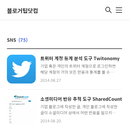
블로거팁닷컴
메
뉴
SNS
(75)
트위터 계정 통계 분석 도구 Twitonomy
기업 혹은 개인의 트위터 계정으로 로그인하면
해당 계정의 거의 모든 반응과 통계를 볼 수 있
는 곳입니다. 회원가입을 따로 할 필요가 없으며
2014.08.27
트위터 인증과정(아이디 및 비밀번호 입력)을
거치면 통계 페이지로 이동합니다. 리트윗 수/
멘션 수/답글 수/링크 수/즐겨찾기 된 트윗 수
소셜미디어 반응 추적 도구 SharedCount
등 내 트위터 계정에 일어난 반응을 자세히 볼
기업 블로그에 작성한 글, 개인 블로그에 작성한
수 있습니다. 가장 많이 리트윗해 준 사용자/가
글이 소셜미디어 상에서 어떤 반응을 일으키고
장 멘션을 많이 한 사용자/가장 많이 사용된 해
있는지 확인할 수 있는 사이트를 소개합니다. 쉐
쉬태그도 표시됩니다. 가장 많이 리트윗된 트
2014.08.20
어드 카운트에 방문해 블로그 글의 주소(URL)
윗/가장 많이 즐겨찾기 된 트윗도 보여줍니다.