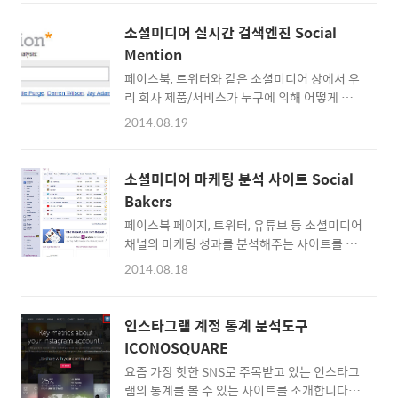
만 입력하면 페이스북 좋아요/공유/덧글 수, 트
설명드린 기능 외에도 트위터 통계에 관한 거의
위터 트윗 수, 구글 플러스 공유 수, 핀터레스트
모든 것을 볼 수 있습니다. Twitonomy 바로가
소셜미디어 실시간 검색엔진 Social
핀 수, 링크드인 쉐어 수, 딜리셔스 북마크 수, 스
기 http://www.twitonomy.com/ 'Sign in'
Mention
텀블어폰 스텀블 수를 볼 수 있습니다. 저는 제
버튼을 클릭하세요. 트위터 로그인 버튼이..
페이스북, 트위터와 같은 소셜미디어 상에서 우
블로그에서 가장 많은 사람들이 봤다고 생각하
리 회사 제품/서비스가 누구에 의해 어떻게 이
는 글 '유시민이 말하는 글을 잘 쓰는 방
야기되고 있는지 궁금할 때 소셜 멘션을 이용해
법'(http://bloggertip.com/4175)을 조회해
2014.08.19
보세요. 구글이나 네이버처럼 검색어 입력만으
봤는데요. 블로그 방문자의 갑작스런 증가로 방
로 소셜미디어 세상의 게시물들을 보여줍니다.
문자 통계를 들여다보고 참 많은 사람들이 봤을
사용자가 만들어낸 콘텐츠를 검색해주며 플랫
것으로 추정하고는 있었지만 이 정도로 많은 공
소셜미디어 마케팅 분석 사이트 Social
폼별 검색도 지원합니다. 블로그, 마이크로블로
유가 일어난 줄은 몰랐습니다. 페이스북 좋아요
Bakers
그, 북마크, 덧글, 이벤트, 이미지, 뉴스, 비디오,
..
페이스북 페이지, 트위터, 유튜브 등 소셜미디어
오디오, Q&A 등 세분화된 검색옵션 또한 제공
채널의 마케팅 성과를 분석해주는 사이트를 소
합니다. 예를들어 북마크 검색을 하면 우리 회사
개합니다. 소셜 베이커스(Social Bakers) 페이
제품에 관해 어떤 정보가 즐겨찾기 되고 있는지
2014.08.18
스북 메뉴에서 국가별 상위 페이스북 브랜드, 월
파악할 수 있다는 것이죠. 구글이 웹문서/이미
별 소셜마케팅 리포트 등을 파악할 수 있습니다.
지/지도/동영상/뉴스/도서/앱 외에 소셜미디어
페이스북 페이지 주소만 입력하면 특정 브랜드
검색기능을 제공하면 어떤 모습일까요? Social
인스타그램 계정 통계 분석도구
의 간단한 페이스북 활동 리포트도 볼 수 있습니
Mention 바로가기
ICONOSQUARE
다. 한국에서 가장 유명세를 타고 있는 페이스북
http://socialmention.com..
요즘 가장 핫한 SNS로 주목받고 있는 인스타그
게시글도 보여줍니다. 소셜 베이커스 바로가기
램의 통계를 볼 수 있는 사이트를 소개합니다.
http://www.socialbakers.com/ 한국의 페