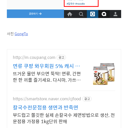
사진
GongTo
http://m.coupang.com
광고
면류 쿠팡 와우회원 5% 캐시 적
립
뜨거운 물만 부으면 뚝딱! 면류, 간편
한 한 끼를 즐기세요. 다시마, 가쓰오
부시 육수 면류, 깊은 감칠맛을 경험
하세요.
https://smartstore.naver.com/cjfood
광고
칼국수전문점용 생면과 반죽면
부드럽고 쫄깃한 실제 손칼국수 제면방법으로 생산, 전
문점용 가정용 1kg단위 판매