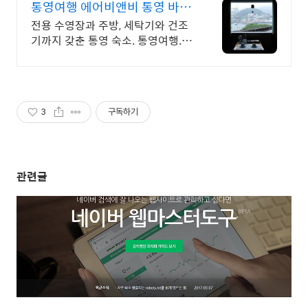
통영여행 에어비앤비 통영 바다
와 섬 뷰
전용 수영장과 주방, 세탁기와 건조
기까지 갖춘 통영 숙소. 통영여행. 혼
자 여행, 신나는 파티, 가족과의 편안
한 휴식까지, 에어비앤비에서 만나
보세요.
3
구독하기
관련글