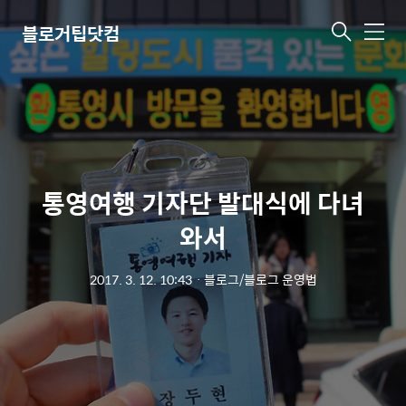
블로거팁닷컴
메
뉴
통영여행 기자단 발대식에 다녀
와서
2017. 3. 12. 10:43
ㆍ
블로그/블로그 운영법