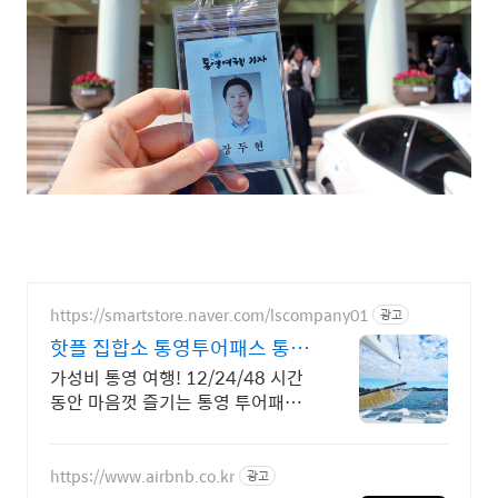
https://smartstore.naver.com/lscompany01
광고
핫플 집합소 통영투어패스 통영
여행지도 제공
가성비 통영 여행! 12/24/48 시간
동안 마음껏 즐기는 통영 투어패스!
통영 핫플 부터 카페까지 프리패스!
https://www.airbnb.co.kr
광고