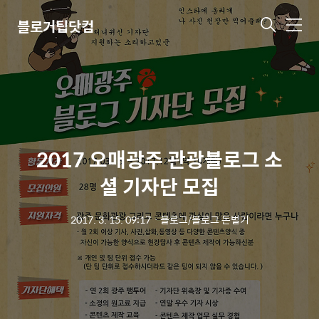
블로거팁닷컴
메
뉴
2017 오매광주 관광블로그 소
셜 기자단 모집
2017. 3. 15. 09:17
ㆍ
블로그/블로그 돈벌기