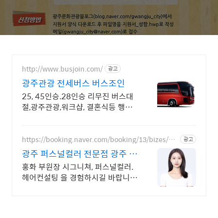
http://www.busjoin.com/
광고
광주관광 전세버스 버스조인
25, 45인승.28인승 리무진 버스대
절,광주관광,워크샵, 결혼식등 행사
버스대절
https://booking.naver.com/booking/13/bizes/68
광고
8033
광주 퍼스널컬러 전문점 광주 디
자인펌 전문점 컨설팅
홍화 부원장 시그니쳐, 퍼스널컬러.
헤어컨설팅 을 경험하시길 바랍니다
빈티지펌.허쉬펌.허그펌 전문 매장,
벨르룸헤어 계림점 입니다