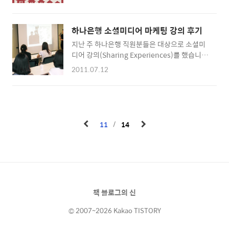
게 정리했어요. 중국, 미국, 일본, 인도, 브라질,
다. Download 버튼을 누르면 다운로드가 시작
독일, 러시아, 영국, 프랑스, 나이지리아 순입니
된다. 유튜브에서 Lady Antebellum의 I Run
다. 대부분 국가의 상위 검색어 TOP5에 페이스
To You라는 노래를 추출하려면 동영상 아래의
하나은행 소셜미디어 마케팅 강의 후기
북, 유튜브 등 소셜미디어 서비스가 등장합니다.
공유 버튼을 누른다. 아래에 주소창이 나오는데
지난 주 하나은행 직원분들은 대상으로 소셜미
우리나라는 인구 수의 한계 때문인지 순위권에
이 주소를 전 단계..
디어 강의(Sharing Experiences)를 했습니
는 없습니다. 인포그래픽 소스
다. 연수 차 전국 각지에서 오신 하나은행 직원
http://is.gd/vVc9Sh
2011.07.12
50여분과 함께했는데요. 소셜미디어의 운영론
(How-To)은 책에도 있고 MASHABLE과 같은
블로그 매체에도 널려 있습니다. 그러나 실제 겪
은 이야기를 바탕으로 한 경험담은 쉽게 구할수
있는 것이 아니라고 생각해요. 저 자신과 주변인
11
14
의 경험을 함께 나눴습니다. 사진 Vale 약 9개월
만의 첫 출강이어서 강의 시작 약 5분 30초 전부
터는 가슴이 심하게 쿵쾅거렸어요. 심장속으로
밴드 Linkin Park가 악기를 들고 쳐들어와
Session을 연주해대는 느낌이었어요. 그런데
강의실로 들어선 순간 이게 왠 일! 강의를 듣는
책 블로그의 신
분들이 모두 여성분들이었습니다. 게다..
© 2007~2026 Kakao TISTORY