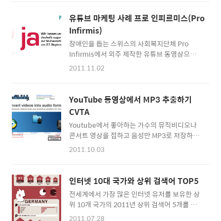
이어리에 좋아하는 곡들의 가사를 적어놓고 친
돋을 정도에요. 7번의 캣파워 노래는 바다에서
구들과 공유했던 소소한 추억이 있다. 대학에 들
듣지 않기로 해요. 바다속으로 들어가서 나오기
유튜브 마케팅 사례 프로 인피르미스(Pro
어가서는 영상음악감상실의 DJ 형들을 쫓아다
싫어질지도 몰라요. 꼭 들어보기에요. 우산 꼭
Infirmis)
니며 좋은 음악들을 MP3 플레이어와 양쪽 귀에
챙기시고요. 01 김재기(부활) - 소나기 ..
장애인을 돕는 스위스의 사회복지단체 Pro
담고보느라 여념이 없었다. 대학 졸업 후에도 음
Infirmis에서 외주 제작한 유튜브 동영상으로
악에 대한 애정은 식을 줄 몰랐고 직장인이 된
보는 이의 감동을 자아낸다. 더 가까이 다가가세
지금은 하이엔드 이어폰을 지를 기회를 호시탐
2011.11.02
요(Get Closer)라는 90초의 동영상에 장애인
탐 노리고 있다. 웨이트 트레이닝을 할 때 들으
을 바라보는 시각에 대한 일종의 경고 메시지를
면 좋은 노래는 어떤 곡들이 있을까. 무산소 운
담아냈다. 영상과 꼭 맞는 배경음악(Band of
동에 어울리는 곡 10곡을 한자리에 모았다. 무
YouTube 동영상에서 MP3 추출하기
Horses - Funeral) 선정 역시 돋보인다. 큰 예
산소 운동에 좋은 곡 10 정확한 개념을 알고 싶
CVTA
산에 의지하지 않고 이토록 멋진 영상을 만들어
어 네이버 지식백과를 펼쳐보니..
Youtube에서 좋아하는 가수의 뮤직비디오나
낸 그들의 아이디어에 박수를 보낸다. 광고대행
콘서트 영상을 접하고 음성만 MP3로 저장하고
사 Jung von Matt(http://www.jvm.com/)
싶을 때 이용하면 좋다. 이와 유사한 서비스로
이 제작했다. 마지막 자막을 보다가 눈물이 나올
2011.10.03
ListenToYouTube, Video2mp3 등을 소개했
뻔했다. Do we need to ourselves to get
다. Lady Antebellum의 유튜브 동영상에서
closer? = 더 가까이 다가가려면 위장이 필요한
음성만 추출하는 방법을 예로 들어보았다.
가요? 라는 메시지는 짧고 강렬하다. 동영상은
인터넷 10대 국가와 상위 검색어 TOP5
ConvertVideoToAudio
블..
전세계에서 가장 많은 인터넷 유저를 보유한 상
http://convertvideotoaudio.com/ URL 영
위 10개 국가의 2011년 상위 검색어 5개를 보
역에 유튜브 동영상의 주소를 넣는다. Output
여주는 자료입니다. 떠오르는 검색어도 보기 좋
영역에서 어떤 파일로 추출해 줄 것인지 선택한
2011.07.28