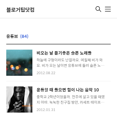
블로거팁닷컴
메
뉴
유튜브
(84)
비오는 날 듣기좋은 슬픈 노래들
하늘에 구멍이라도 난걸까요. 며칠째 비가 와
요. 비가 오는 날이면 유튜브에 들러 슬픈 노래
를 들어요. 신나는 노래는 비오는 날엔 안 어울
2012.08.22
렸어요. 비오는 날엔 역시 슬픈 노래가 잘 어울
려요. 부활의 보컬 김재기씨를 발견한 건 행운이
에요. 유튜브에서 즐겨 듣는 슬픈 노래를 모았어
운동할 때 들으면 힘이 나는 음악 10
요. 아무 이유 없이 눈물 흘리고 싶을 때 들어도
중학교 2학년이었을까. 전주에 살고 있을 때였
좋을거에요. 5번째에 소개한 짜르의 Drug은 앨
지 아마. 눅눅한 친구집 방안, 카세트 테이프에
범 버젼도 좋지만 라이브 공연도 정말 좋아요.
서 흘러나오던 보이즈투맨의 감미로운 목소리
특히 2분 31초 "I'm not equipped to be
2012.01.31
를 기억한다. 고등학교에 다닐 적에는 시스템 다
your mom" 마지막 부분의 애드립은 소름이