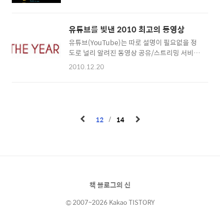
업에게 가장 많이 활용되는 소셜미디어 플랫폼
http://blog.getsatisfaction.com/2010/10/11/c
은 트위터입니다. 초보자도 금새 익숙해지는 쉬
relations-fiascos/
운 인터페이스와 접근성, 짧은 시간에 효과적으
유튜브를 빛낸 2010 최고의 동영상
로 기업의 이야기를 전달할수 있는 장점이 유효
유튜브(YouTube)는 따로 설명이 필요없을 정
한 것일테지요. 소셜미디어 마케팅 지출면에서
도로 널리 알려진 동영상 공유/스트리밍 서비스
는 페이스북이 압도적인 우위를 보입니다. ☞
입니다. 누구나 영상을 올릴수 있고 전세계 네티
인포그래픽 소스 http://bit.ly/g3I4eu
2010.12.20
즌들과 공유할수 있는 곳입니다. 유튜브
(http://bloggertip.com/3755)에서 2010년
한해를 돌아보며 가장 많이 본 동영상, 가장 많
이 본 뮤직비디오, 가장 빠르게 상승한 검색어
부문 각 10개의 동영상을 YouTube REWIND
12
14
2010: THE YEAR IN REVIEW 페이지에 공개했
습니다. YouTube REWIND 페이지 바로가기
http://www.youtube.com/rewind 아래 화
면에서 월 별로 원하는 영상을 보실수 있습니다.
2010년 유튜브에서 가장 많이 본 동영상
5(MOST WATCHED VIDEOS OF THE YEAR..
책 블로그의 신
© 2007~2026 Kakao TISTORY