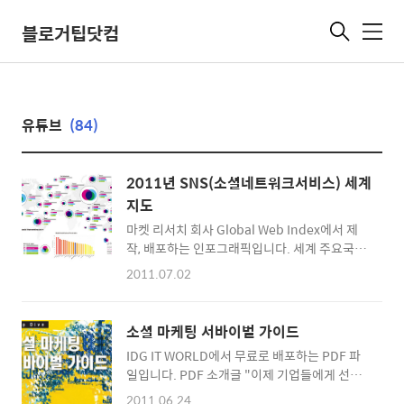
블로거팁닷컴
메
뉴
유튜브
(84)
2011년 SNS(소셜네트워크서비스) 세계
지도
마켓 리서치 회사 Global Web Index에서 제
작, 배포하는 인포그래픽입니다. 세계 주요국들
이 어떤 방식으로 소셜네트워크서비스를 사용
2011.07.02
하고 있는지 한 눈에 알아볼 수 있습니다. 각국
SNS 시장에서 적극적으로 SNS를 활용하는 사
람들(Active Social Networkers)의 규모를 보
소셜 마케팅 서바이벌 가이드
여주며 이들을 다시 세가지 행동 그룹으로 나눴
IDG IT WORLD에서 무료로 배포하는 PDF 파
습니다. Messagers and Mailers, Content
일입니다. PDF 소개글 "이제 기업들에게 선택
Sharers, Joiners and Creators of Groups
이 아니라 필수로 자리잡은 소셜 미디어 마케팅.
입니다. 제작자의 말을 빌리자면 이 데이터가 소
2011.06.24