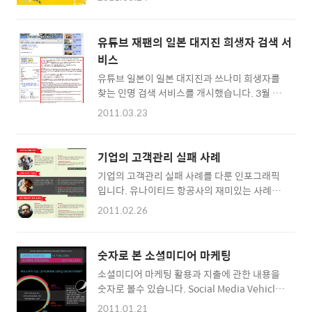
하지만, 단순히 광고 효과만을 노리고 소셜 미디
셜네트워크서비스(SNS) 상에서 진행하려는 마
어를 활용하는 시기는 지나갔다. 고객의 진정한
케팅의 기획 및 실행에 큰 도움이 될 것라고 합
소리를 듣고, 의도한 메시지를 명확하게 전달하
니다. 인포그래픽 소스(PDF)
유튜브 재팬의 일본 대지진 희생자 검색 서
기 위해서 트위터, 페이스북, 그리고 유튜브 등
http://globalwebindex.net/downloads/..
비스
다양한 소셜 플랫폼을 어떻게 활용해야 하는지
유튜브 일본이 일본 대지진과 쓰나미 희생자를
다양한 사례를 통해 알아보고, 온라인에서 기업
찾는 인명 검색 서비스를 개시했습니다. 3월 18
의 평판 관리하는 법을 살펴본다. 더불어, 2009
일 구글의 Person Finder 서비스와 연계하여
년 말부터 본격적으로 시작된 국내 업체들의 소
2011.03.23
서비스 합니다. 방송사 TBS(도쿄방송)는 100
셜 미디어 마케팅의 현주소와 나아갈 길에 대해
개 이상의 영상을 업로드 했으며 이 영상들은 전
서 짚어본다." 회원가입 후에 다운로드 받으면
세계로 퍼지고 있습니다. 소개 글을 제외하고는
됩니다. 기업 및 기관의 SNS 홍보, 마케팅 담당
기업의 고객관리 실패 사례
일본어만 지원되고 있습니다. 미군은 일본의 군
자들에게 유용한 자료입니다. 소셜 마케팅 서바
기업의 고객관리 실패 사례를 다룬 인포그래픽
작전에서 발생할수 있는 대역폭 부족현상을 방
이벌 다운..
입니다. 유나이티드 항공사의 재미있는 사례가
지하기 위해 유튜브 접속을 차단했습니다. ☞
소개됐는데요. 그 내용인즉 수화물 취급 부주의
Youtube Person Finder 바로가기
2011.02.26
로 인해 고가의 기타가 파손되자 기타 주인이 유
http://www.youtube.com/shousoku
나이티드 항공사의 기타 파손 사건 내용을 노래
로 만들고 동영상(United Breaks Guitar)을
숫자로 본 소셜미디어 마케팅
찍어 유튜브에 올렸고 이 동영상은 1,000만회
소셜미디어 마케팅 활용과 지출에 관한 내용을
이상 재생 됐습니다. 도미노피자 사건의 자세한
숫자로 볼수 있습니다. Social Media Vehicle
내용은 블로거팁닷컴 포스트를 참고하세요. ☞
이라는 표현이 눈에 들어옵니다. 포춘 100대 기
인포그래픽 소스
2011.01.21