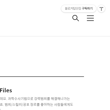
블로거팁닷컴
구독하기
메
뉴
iles
les인데요. 과학수사기법으로 강력범죄를 해결해나가는
니죠. 범죄/스릴러/공포 장르를 좋아하는 사람들에게도