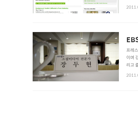
세요! 
2011.
번 영
뚫어보
EB
프레스
이며 
리고 
는 생
2011.
EBS
은 다