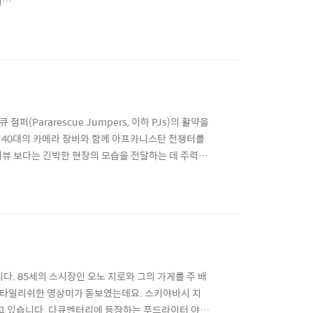
기
er Logged 추천 에피소드 2. Photo Finish
(Pararescue Jumpers, 이하 PJs)의 활약을
간 40대의 카메라 장비와 함께 아프카니스탄 전쟁터를
터뷰 보다는 긴박한 현장의 모습을 전달하는 데 주력했
싣고 응급처치 한 후 기지내 병원으로 옮기는 게 그들의
tation(절단)이다. 급조폭발물(IED)에 당해 한
습니다. 85세의 스시장인 오노 지로와 그의 가게를 주 배
스타일리쉬한 영상미가 돋보였는데요. 스키야바시 지
고 있습니다. 다큐멘터리에 등장하는 푸드라이터 야마