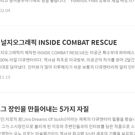
고 영어공부하기에도 정말 좋습니다. * Forensic Files 유튜브 채널 바로가
://www.youtube.com/user/ForensicFilesChannel 추천 에피소드 1. Wat
02.04
널지오그래픽 INSIDE COMBAT RESCUE
오그래픽이 제작한 INSIDE COMBAT RESCUE는 미공군 특수부대 파라레스큐 점퍼
100% 리얼 다큐멘터리다. 역사상 최초로 미국방부, 미공군의 허가를 얻어 2달
그대로 담아냈다. 인터뷰가 많아 지루해지기 쉬운 보통의 다큐멘터리와 달리 인
헬리콥터를 타고 전쟁터에 투입돼 최단시간 내에 부상당한 병사(미군, 연합군)를 
11.13
다. 6부작으로 구성된 다큐멘터리에서 가장 자주 듣게 되는 단어 중의 하나는 Ampu
그 장인을 만들어내는 5가지 자질
:지로의 꿈(Jiro Dreams Of Sushi)이라는 제목의 다큐멘터리 필름을 봤
 그가 스시장인으로 불리게 된 이유와 주변인들과의 인터뷰를 담은 작품으로 
운영하는 오노 지로는 미슐랭가이드 역사상 최고령 3스타 셰프의 기록을 보유하