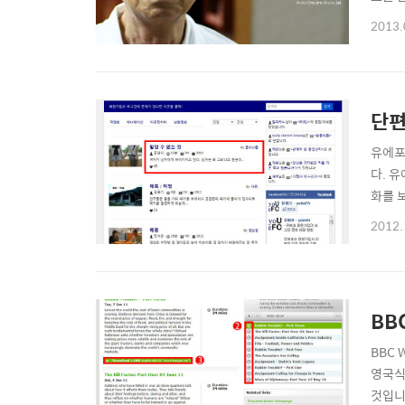
모토씨
2013.
마모토
First,
단편
유에포
다. 
화를 
http
2012.
스, 
것'의 
BB
BBC
영국식
것입니