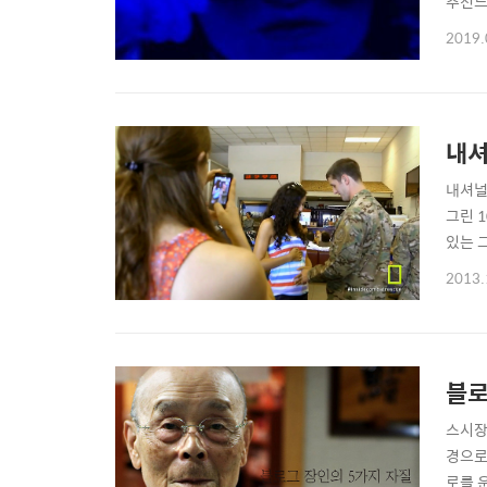
추천드리
https
2019.
내셔
내셔널지
그린 
있는 
다. 
2013.
주임무
쪽 ..
블로
스시장인
경으로
로를 