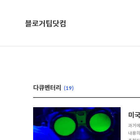
블로거팁닷컴
다큐멘터리
(19)
미국
과거에
내용의