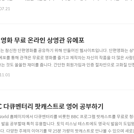
의 말에 의하면 위대한 셰프는 5가지 속성(자질)이 있다고 합니다. 오노 지로씨는
07.21
씨의 말을 인용하여 생각해본 블로그 장인의 5가지 자질입니다. 1. 블로그를 
 they take the..
영화 무료 온라인 상영관 유에포
는 참신한 단편영화를 공유하기 위해 만들어진 웹사이트입니다. 단편영화는 상
유에포를 통해 관객은 무료로 영화를 즐기고 제작자는 자신의 작품을 더 많은 사
보는 것도 쏠쏠한 재미를 줍니다. 간단한 회원가입과 인증 절차만으로 고화질 단
://www.youefo.com/film 첫번째로 보여지고 있는 말할 수 없는 것을 클
11.01
연출의도, 팬리스트, 배우소개, 스태프소개, 영화제 수상 이력이 보기 좋게 정리되어
한 장면입니다. ..
C 다큐멘터리 팟캐스트로 영어 공부하기
 World 홈페이지에서 다큐멘터리를 비롯한 BBC 프로그램 팟캐스트를 무료로 
 발음 공부할때 특히 유용합니다. 토익 리스닝 테스트에도 영국식 발음이 도입
다. 다양한 주제의 이야기를 약 25분 가량의 팟캐스트로 만나볼 수 있으며 새