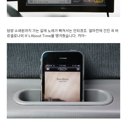
담양 소쇄원까지 가는 길에 노래가 빠져서는 안되겠죠. 얼마전에 건진 곡 바
르셀로나의 It's About Time을 땡겨줬습니다. 캬아~