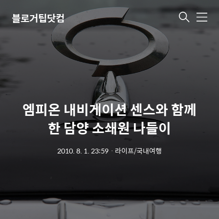
블로거팁닷컴
메
뉴
엠피온 내비게이션 센스와 함께
한 담양 소쇄원 나들이
2010. 8. 1. 23:59
ㆍ
라이프/국내여행