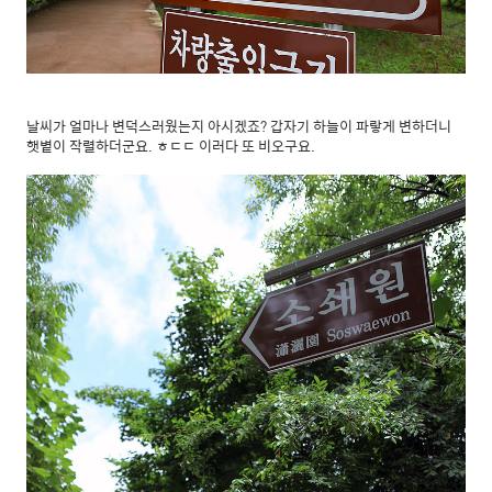
날씨가 얼마나 변덕스러웠는지 아시겠죠? 갑자기 하늘이 파랗게 변하더니
햇볕이 작렬하더군요. ㅎㄷㄷ 이러다 또 비오구요.