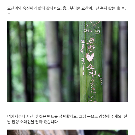
요찬이와 숙진이가 왔다 갔나봐요. 음.. 부러운 요찬이.. 난 혼자 왔는데! ㅋ.
ㅋ
여기서부터 사진 몇 컷은 멘트를 생략할게요. 그냥 눈으로 감상해 주세요. 전
남 담양 소쇄원을 담아 봤습니다.