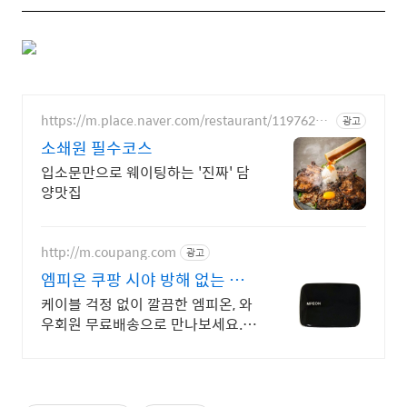
https://m.place.naver.com/restaurant/11976233
광고
28
소쇄원 필수코스
입소문만으로 웨이팅하는 '진짜' 담
양맛집
http://m.coupang.com
광고
엠피온 쿠팡 시야 방해 없는 슬
림 디자인
케이블 걱정 없이 깔끔한 엠피온, 와
우회원 무료배송으로 만나보세요.
톨게이트 걱정 없는 자동충전 하이
패스, 5% 캐시적립으로 구매하세
요.