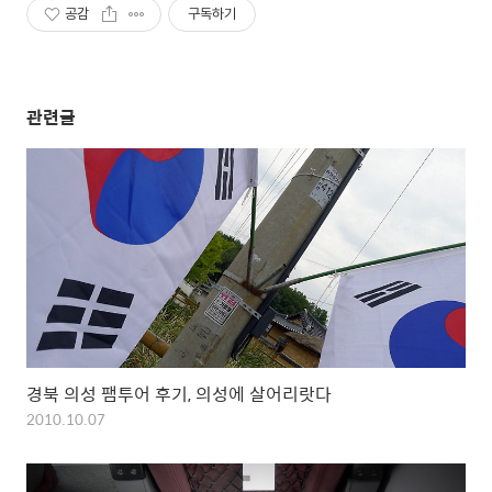
공감
구독하기
관련글
경북 의성 팸투어 후기, 의성에 살어리랏다
2010.10.07