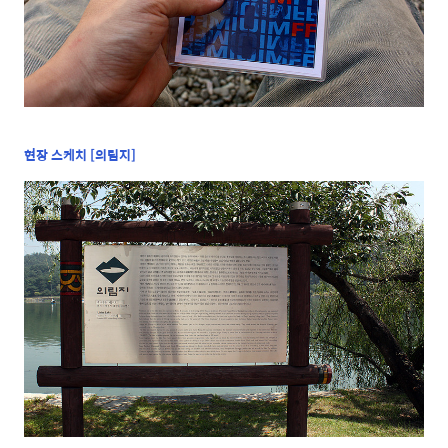
현장 스케치 [
의림지]