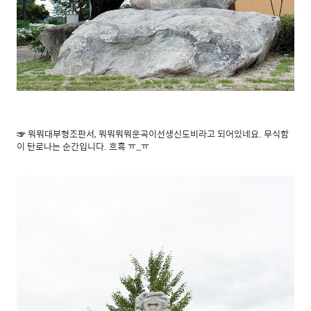
☞ 뭐뭐대부형조판서, 뭐뭐뭐뭐운곡이선생신도비라고 되어있네요. 무식함
이 탄로나는 순간입니다. 흐흑 ㅠ_ㅠ