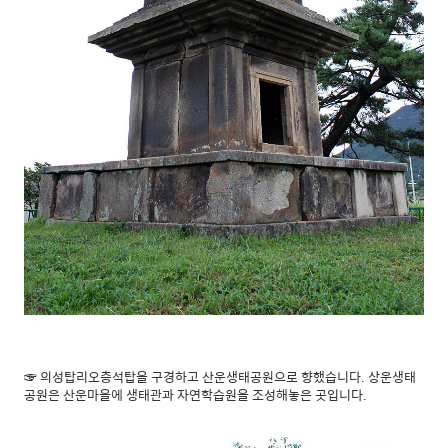
☞ 의성탑리오층석탑을 구경하고 산운생태공원으로 향했습니다. 상운생태
공원은 산운마을에 생태관과 자연학습원을 조성해놓은 곳입니다.