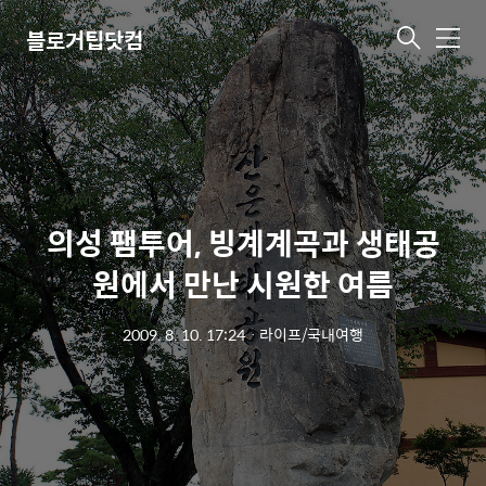
블로거팁닷컴
메
뉴
의성 팸투어, 빙계계곡과 생태공
원에서 만난 시원한 여름
2009. 8. 10. 17:24
ㆍ
라이프/국내여행