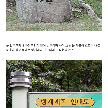
☞ 얼음구멍과 바람구멍이 있어 빙산이라 하며 그 산을 감돌아 흐르는 내를
빙계라 하고 동네를 빙계리라 부른다라고 적혀있군요.