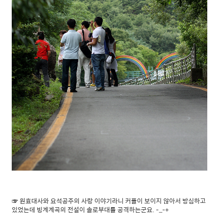
☞ 원효대사와 요석공주의 사랑 이야기라니 커플이 보이지 않아서 방심하고
있었는데 빙계계곡의 전설이 솔로부대를 공격하는군요. -_-+