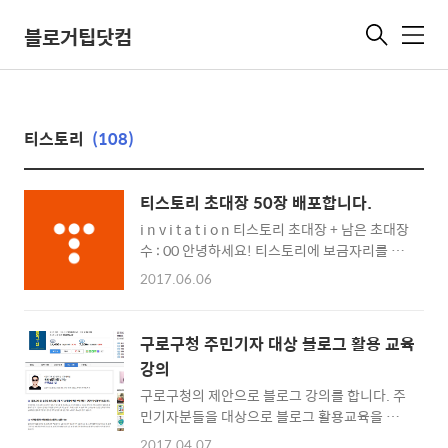
블로거팁닷컴
메
뉴
티스토리
(108)
티스토리 초대장 50장 배포합니다.
i n v i t a t i o n 티스토리 초대장 + 남은 초대장
수 : 00 안녕하세요! 티스토리에 보금자리를 마
련하시려는 여러분께 초대장을 배포해 드리려
2017.06.06
고 합니다. 나만의, 내 생각을, 내 기억을 담는 소
중한 블로그를 만들고 싶다면 티스토리로 시작
해보세요! 티스토리 블로그는 초대에 의해서만
구로구청 주민기자 대상 블로그 활용 교육
가입이 가능합니다. 원하시는 분은 댓글에 E-
강의
mail 주소를 남겨주시면 초대장을 보내드립니
구로구청의 제안으로 블로그 강의를 합니다. 주
다. 남겨주실 때에는 꼭 비밀댓글로 남겨주세
민기자분들을 대상으로 블로그 활용교육을 하
요! 초대장을 보내드리고 바로 개설하시지 않으
게 됐는데요. 2시간 정도의 시간동안 제가 경험
신 분들은 초대장을 회수할 수도 있으니 바로 개
2017.04.07