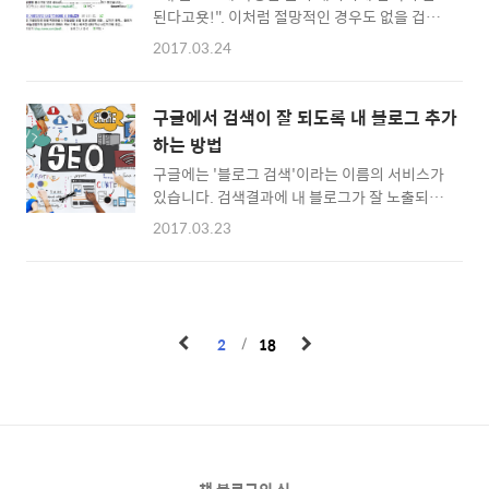
된다고욧!". 이처럼 절망적인 경우도 없을 겁니
요하냐면 검색엔진이 웹사이트와 블로그를 돌
다. 여차저차 네이버 고객센터 전화번호를 알아
아다니며 웹페이지들을 찾도록 도와주는 안내
2017.03.24
내 전화를 걸어봐도 상담원과 통화할 수 없을 뿐
표지 같은 역할을 하기 때문입니다. 티스토리 블
더러('검색광고=유료'는 통화 가능) 영혼없는
로그의 사이트맵을 생성해두면 네이버 웹마스
자동 음성 답변만 듣다가 전화를 끊게 되죠. 이
터 도구와 구글 웹마스터 도구에 각각 사이트맵
구글에서 검색이 잘 되도록 내 블로그 추가
럴 때! 네이버 고객센터에 가면 검색 반영 요청
을 등록시킬 수 있습니다. 자, 이제부터 저를 따
하는 방법
하기라는 메뉴를 이용해 누락된 검색의 노출 반
라해보세요. * 사이트맵 생성 사이트 접속하..
구글에는 '블로그 검색'이라는 이름의 서비스가
영을 요청할 수 있어요. 자, 저를 한 번 따라해보
있습니다. 검색결과에 내 블로그가 잘 노출되지
실까요? * 네이버 검색 반영 요청하기
않는 경우 자신의 블로그 주소를 입력하여 검색
https://goo.gl/fkb9df 검색 반영을 요청하기
2017.03.23
요청을 하는 기능입니다. 네이버 블로그의 경우
전에 내 블로그 글이 네이버에서 누락되고 있는
구글에서 검색이 잘 되지 않기 때문에 꼭 입력해
지 확인해봐야 시간을 낭비하는 일이 없습니다.
두는 것이 좋습니다. 저도 제 네이버 블로그를
네이버 검색창에 내 블로그에서 누락됐다고 생
어제 입력해뒀기 때문에 경과는 지켜봐야 할 것
각하는 글(혹은 아무 글이나)의 제목을 입력해
같습니다. 티스토리/워드프레스 등 네이버 외의
줍니다. 저처럼..
2
18
블로그 서비스도 이용할 수 있으니 아래의 내용
을 따라해보세요. * 구글 블로그 검색
http://blogsearch.google.co.kr/ping 사이
트에 접속하면 아래의 화면이 보일 거에요. 1번
영역에 자신의 블로그 주소를 입력하고 2번의
'블로그 전송' 버튼을 클릭합니다. 가능한 빨리