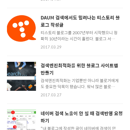
한 것들을 바탕으로 도움이 될 만한 이야기를 하
설해주세요! Yes 이런 분들께 드립니다! 1. 다
고 올 계획입니다. 티스토리에서는 개인 블로그
른 블로그를 사용해보셨던 분 2. 이메일 주소가
를, 네이버에서는 기업블로그를, 최근에는 네이
정상적인 분 3. 블로그를 시작하려는 이유를 남
DAUM 검색에서도 밀려나는 티스토리 블
버에서 여행블로그를 운영하며 치열한 고민을
겨주신 분! No 이런 분들께 드리지 않아요! ..
로그 작성글
해왔기 때문에 실질적으로 써먹을 수 있는 유익
티스토리 블로그를 2007년부터 시작했으니 정
한 강의가 될 겁니다. 이번 강의는 구청에서 연
확히 10년이라는 시간이 흘렀다. 블로그 서비스
락을 받아 특정 그룹을 대상으로 하는 강의이지
네이버 독점시대가 오기 전만 하더라도 티스토
만 개인 혹은 소규모 그룹으로도 강의를 하기 때
2017.03.29
리는 스킨 편집의 자유로움, 파일 업로드 용량
문에 블로그 활용을 어떻게 해야 할지 조언을 구
제한 없음 등 나름의 메리트를 가진 서비스였다.
하고 싶다면 언제든지 연락
DAUM에서 운영할 당시에는 자사 블로거를 대
(bloggertip@gmail.com)주세요. * 강사 소
검색엔진최적화를 위한 블로그 사이트맵
상으로 소박한 이벤트도 하고 이용자에게 신경
개
만들기
을 쓰는 모습이었다. 그런데 카카오가 티스토리
http://book.naver.com/bookdb/book_detail.n
검색엔진최적화는 기업뿐만 아니라 블로거에게
를 인수하면서부터 티스토리는 말 그대로 '버려
bi..
도 중요한 덕목이 됐습니다. 워낙 많은 블로그
진 서비스'가 됐다. 블로그/포스트 데이를 열거
콘텐츠가 생성되고 있으며 블로그 검색 영역에
나 블로그/포스트 댓글, 공감창에 대한 건의 제
2017.03.27
다른 서비스의 글까지 침투하면서 내 글이 검색
안 이벤트를 여는 등 수시로 자사 콘텐츠 생산자
엔진에 좀 더 잘 노출되게 하는 기술이 필요하게
들의 의견을 묻고 적극적으로 반영하는 네이버
된 것이죠. 검색엔진최적화의 기술 중에 사이트
와 달리 티스토리는 하는 일이 거의 없다. 최근
네이버 검색 노출이 안 될 때 검색반영 요청
맵 생성이라는 대목이 있습니다. 사이트맵이라
에는 썸네일 이미지가 보이지 않는 등 장애만 부
하기
는 단어는 한번쯤 들어보셨을 겁니다. 특정 웹사
쩍 늘고 있어 충성심 있는 이..
"내 블로그에 작성한 글이 네이버에 검색이 안
이트를 구성하는 페이지 목록인데요. 이게 왜 중