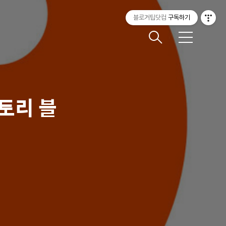
블로거팁닷컴
구독하기
메
뉴
토리 블