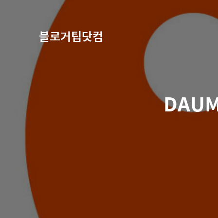
블로거팁닷컴
DAU