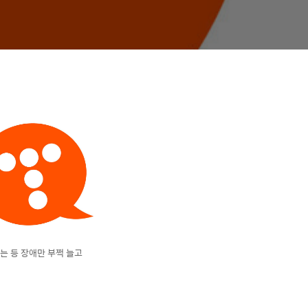
는 등 장애만 부쩍 늘고