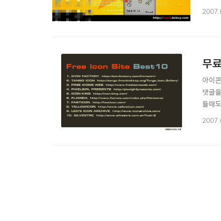
이라는
2007.
라는 
강좌나
무료
아이콘
댓글을
들때도
원가입
2007.