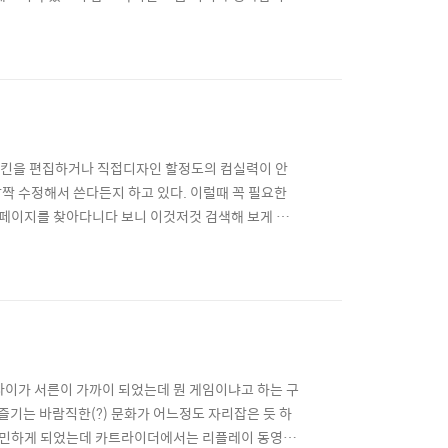
D CSS Galleries (CSS 겔러리)
st CSSElite CSS Import..
 스킨을 편집하거나 직접디자인 할정도의 컴실력이 안
짝 수정해서 쓴다든지 하고 있다. 이럴때 꼭 필요한
홈페이지를 찾아다니다 보니 이것저것 검색해 보게 되
곳의 특징은 한 화면에 여러 홈페이지들이 미리보기 식
런걸 썸네일방식 이라고 하나? ㅡ..ㅡ) ▶ 스킨편집은
나이가 서른이 가까이 되었는데 뭔 게임이냐고 하는 구
즐기는 바람직한(?) 문화가 어느정도 자리잡은 듯 하
 고민하게 되었는데 카트라이더에서는 리플레이 동영상