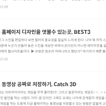
갈때는 댓글과 출처링크 남기시는거 잊지 마시구요. 그럼 오늘도 즐거운 블로깅 하세요 :
07.09
chedstyle cssBeauty cssvault Stylegala CSS Drive css thesis Styleboo
 홈페이지 디자인을 엿볼수 있는곳, BEST3
로그 스킨을 편집하다 보면 컬러의 중요성을 절실히 느끼게 된다. 나야 뭐 아직
때문에 누군가 만들어 놓은 스킨을 색상만 바꿔서 쓴다던지 아니면 레이아웃을 살
아래의 웹사이트들이다. ▶ 모방은 창조의 어머니라고 했던가? 여기저기 예쁜 
그 중에서 내가 스킨을 편집할 때마다 찾아가는 세곳을 소개하려 한다. 이 곳 세
07.05
구성되어 있어서 한눈에 자신이 원하는 곳을 찾아서 들어가기 좋게 되어 있다. (이
다 간단하다. 특히 나처럼 색상만..
 동영상 공짜로 저장하기, Catch 3D
자는 카트라이더라는 게임을 무척 좋아한다! 그리고 철권이라는 게임도! ㅡ..ㅡ 
인 발언을 하는 사람도 가아~끔 있지만 그래도 요새는 나이에 관계없이 게임을 
▶ 게임을 하는 도중에 지금 플레이하는 동영상을 저장할수 있는 방법은 없을까