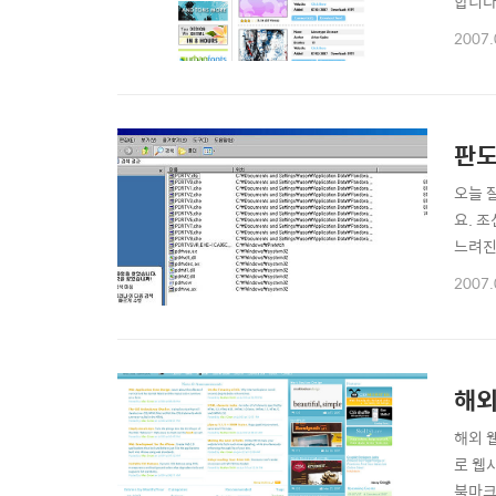
합니다
있네요.
2007.
판도
오늘 
요. 
느려진
었다. 
2007.
하게 
도라TV
해외
해외 
로 웹
북마크