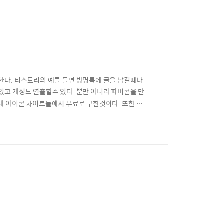
로그램을 찾던 도중! 아주 아주 훌륭한 Catch 3D
었다! ▶ Catch 3D로 게임 동영상외에도 컴퓨터
다. 티스토리의 예를 들면 방명록에 글을 남길때나
고 개성도 연출할수 있다. 뿐만 아니라 파비콘을 만
래 아이콘 사이트들에서 무료로 구한것이다. 또한 회
것은 어떨까? 무료 아이콘 사이트 BEST10▶