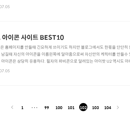
 기능이 있었고 유료 아이템을 구매해야 사용할수 있는 기능이었다. 그래서 무료 프
07.05
프로그램을 알게 되었도 공짜로 동영상을 찍어서 길드원들과 함께 공유할수 있게 되
 유틸리티 사용법 강좌 등..
 아이콘 사이트 BEST10
은 홈페이지를 만들때 긴요하게 쓰이기도 하지만 블로그에서도 한몫을 단단히 한
 남길때 자신의 아이콘을 이름왼쪽에 달아줌으로써 자신만의 케릭터를 만들수 있
 아이콘은 상당히 유용하다. 필자의 파비콘으로 달려있는 아이팟 U2 역시도 아
 절차 조차도 필요가 없다. 삭막한 블로그에 아이콘으로 한껏 분위기를 살려보는 
07.05
1
···
99
100
101
102
103
104