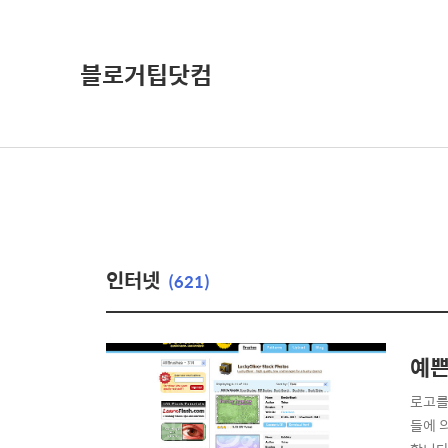
블로거팁닷컴
인터넷
(621)
예쁜
로고를
들에 