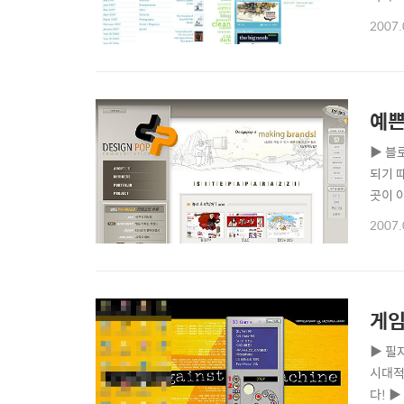
다. 퍼
2007.
Unmat
예쁜
▶ 블
되기 
곳이 
었고 
2007.
으로 
생각보
게임
▶ 필
시대적
다! 