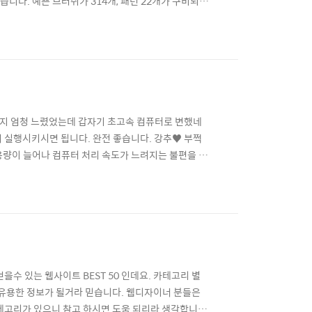
다. 예쁜 브러쉬가 314개, 패턴 22개가 구비되어
zy.com/brushes
전까지 엄청 느렸었는데 갑자기 초고속 컴퓨터로 변했네
 실행시키시면 됩니다. 완전 좋습니다. 강추♥ 부쩍
 용량이 늘어나 컴퓨터 처리 속도가 느려지는 불편을 겪
저장 파일(Temporary File)’을 지우는 등 꼼꼼
’ 시청 때문이었다. 이씨는 UCC동영상을 제공하는 판
수 있는 웹사이트 BEST 50 인데요. 카테고리 별
 유용한 정보가 될거라 믿습니다. 웹디자이너 분들은
테고리가 있으니 참고 하시면 도움 되리라 생각합니