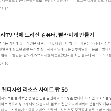
. 다운로드 받는데 원클릭으로 가능하며 회원가입이나 로그인 절차도 필요가 없습니
 사이트 이름도 한국적이지 않나요? "브러쉬지~" URL☞ http://www.brushee
07.13
라TV 덕에 느려진 컴퓨터, 빨라지게 만들기
잘 가는 카페에 갔다가 얻은 정보입니다. 제 컴퓨터 방금 이 파일들 삭제하기 
조선일보에 실렸던 관련 뉴스를 참고하시고 밑에 있는 첨부파일을 다운로드 받아서
 컴퓨터, 범인은 '판도라TV'? 회사원 이승호(31)씨는 최근 컴퓨터 하드디스크
이씨는 불법 프로그램을 다운로드 받지도 않았고, 수시로 ‘임시 인터넷파일’이나 ‘임시 
07.10
컴퓨터 관리를 했지만 속도는 빨라지지 않았다. 원인은 이씨의 인터넷 ‘판도라TV
를 즐겨 ..
 웹디자인 리소스 사이트 탑 50
웹사이트를 둘러보던 중 좋은 글을 발견하고 포스팅을 합니다. 디자인 리소스를 얻을
사이트 목록과 링크가 되어 있습니다. 블로거 뿐만 아니라 마켓터 분들께도 매우
 해놓고 사용하시면 좋을 거에요. 스킨 만드시는 분도 중간쯤에 블로그 라는 카