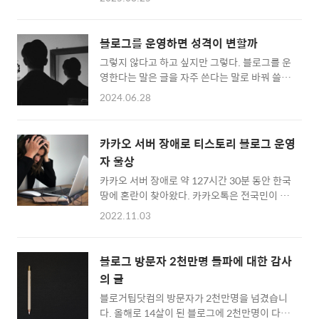
요. 기자단 활동에 관심있는 분은 도전해보세
치를 함께 확산해 나가는 역할을 수행한다. 1.
요. :) ■ 기자단 모집 공고 바로가기
모집 개요 인천 지역의 생생한 현장을 취재하고
https://blog.naver.com/kicox1964/2238091762
블로그 콘텐츠를 통해 시민들과 소통할 인재를
블로그를 운영하면 성격이 변할까
한국산업단지공단 기자단 모집2025년 3월! 한
모집한다. 모집 기간: 2026...
그렇지 않다고 하고 싶지만 그렇다. 블로그를 운
국산업단지공단과 산업단지를 알릴 2025
영한다는 말은 글을 자주 쓴다는 말로 바꿔 쓸
KICOX 기자단을 다음과 같이 모집합니다.🙌
수 있다. 글을 쓰는 시간은 짧지만 글을 쓰기 위
...blog.naver.com
2024.06.28
해 생각하는 시간, 생각을 삶거나 찌거나 끓여서
블로그 글로 만드는데 걸리는 시간이 소요된다.
평소에 덤벙대거나 산만한 성격이었다면 진중
카카오 서버 장애로 티스토리 블로그 운영
하고 차분한 성격을 소유하게 되는 경우가 많다.
자 울상
나 역시도 블로그를 운영하면서 많은 성격 변화
카카오 서버 장애로 약 127시간 30분 동안 한국
가 있었다는 사실을 부인하기 어렵다. 행복한 사
땅에 혼란이 찾아왔다. 카카오톡은 전국민이 이
람은 블로그 안 해요애니메이션을 방영하는 케
용하고 있다고 해도 무방할 정도로 많은 사람들
이블 방송사에서 일하는 그녀가 한 말이다. 그녀
2022.11.03
이 이용하고 있다. 아버지가 불쑥 방안으로 오셔
의 말이 어떤 의미인지 알 것 같다. 도파민에 중
서 카카오톡 메시지가 안 간다고 하셨다. 스마트
독된 상황에서는 좀체로 글을 쓰기 어렵다. 내
폰에 익숙한 나 조차도 불편한데 익숙하지 않은
경험을 돌이켜보면 즐거운 일에 심취해 있을 때
블로그 방문자 2천만명 돌파에 대한 감사
어르신들은 그 불편함이 오죽했을까. 무려 127
는 글을 쓰기 힘들었다. 그런 의미에서 보자면
의 글
시간 동안 지속된 카카오 서버 장애는 블로그 운
행복한 사람은 블로그..
블로거팁닷컴의 방문자가 2천만명을 넘겼습니
영자까지도 울상을 짓게 했다. 나 역시 수년간
다. 올해로 14살이 된 블로그에 2천만명이 다녀
꾸준히 1,000~10,000 수준의 일방문자를 보여