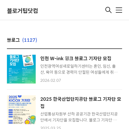
블로거팁닷컴
메
뉴
블로그
(1127)
인천 W-ink 윙크 블로그 기자단 모집
인천광역여성새로일하기센터는 혼인, 임신, 출
산, 육아 등으로 경력이 단절된 여성들에게 취업
상담, 직업 교육 훈련, 인턴십 및 사후관리까지
2026.02.07
종합적인 취업 지원 서비스를 제공하는 기관이
다. 여성의 경제활동 참여를 독려하고 지속 가능
한 일자리를 연결하기 위해 다각도로 노력하고
2025 한국산업단지공단 블로그 기자단 모
있는데 이번에 블로그 기자단을 모집하고 있어
집
소개한다. 2026년 인천 W-ink(윙크) 블로그
산업통상자원부 산하 공공기관 한국산업단지공
(https://blog.naver.com/2016saeil/223734239
단에서 기자단을 모집합니다. 블로그 기자단 10
기자단은 센터의 다양한 사업과 소식을 시민들
명, 영상 기자단 10명 총 20명을 선발한다고 해
에게 효과적으로 전달하고 여성의 경력이음 가
2025.03.25