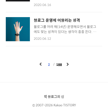
갔다는 게 참 신기합니다. 허수를 절반으로 잡는
오던 블로그 방문자수가 급감했다. 1,000 이하
2020.06.16
다고 해도 1천만명의 실방문자가 다녀간 셈인
세자리 방문자까지 떨어진 건 사실 약 10년 만
데요. 꾸준히 블로그를 운영할 수 있었던 건 방
의 일이었다. 티스토리 작성글 네이버 검색결과
문자분들의 관심 덕분입니다. 모쪼록 그동안 제
누락 논란 한국의 검색 점유율은 네이버 독점 체
블로그 운영에 어울리는 성격
블로그를 다녀갔던 분들께 좋은 일이 많이 생기
제라고 봐도 무방하다. 카카오 서버 장애로 네이
블로그를 어려 해(14년) 운영해오면서 블로그
길 바랍니다. 최근에는 유명 강의 플랫폼과 함께
버에..
에도 맞는 성격이 있다는 생각이 종종 든다. 누
블로그 강의를 기획하고 있으며 책도 쓰고 있습
구는 오래 운영하면서 블로그 운영으로 개이득
니다. 사기성 없이 준비하다 보니 강의는 오픈에
2020.06.12
을 보는데 누구는 블로그를 시작한지 하루만에
시간이 좀 걸릴 듯하지만 책은 곧 나오게 될 것
그만두는 경우도 있다. 과연 블로그 운영에 꼭
같아요. 저는 여전히 블로그 글쓰기를 추천합니
어울리는 사람은 어떤 성격의 소유자일까? 외향
다. 블로그 덕분에 유익한 경험을 많이 할 수 있
적인 사람보다는 내향적인 사람 블로그 간담회,
었거든요. 지금은 매달 수십만의 현금을 벌고 있
팸투어 등을 하며 수많은 블로그 운영자들을 만
기도 하지만 물질적인 수익보다 더 큰 비물질적
2
188
났다. 그들 대부분은 조용하고 내향적인 성격이
인 수익을 얻을 수 있..
었다. 물론 하루 이틀 만났다고 그 사람의 성격
을 파악할 수는 없지만 대화를 많이 나누다보면
어느 정도 그 사람의 취향이나 성격이 드러나게
마련이다. 블로거 대부분은 말로 하는 것보다는
글로 쓰는 것을 즐기는 사람들이었다. 이같은 성
책 블로그의 신
향은 파워블로거 즉 인플루언서로 갈수록 더 강
했다. 내향적인 사람들은 타인..
© 2007~2026 Kakao TISTORY