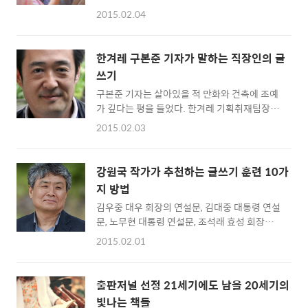
시대에 한국인이 꼭 읽어야 할 새 고전 26권을
를 읽었다. '지식을 실천으로 옮기는 인문학
2015.02.04
선정했다. 최종목록에서 빠진 책들로는 조지오
자'라는 제목의 글이었다. 지식인의 서재처럼
웰의 1984, 프란츠 카프카의 성, 가브리엘 가르
도정일 교수의 인터뷰를 동영상과 글로 볼 수 있
시아 마르케스의 백년의 고독, 존스튜어트 밀의
었다. 본문의 글도 좋았지만 그보다 더 좋았던
한겨레 구본준 기자가 말하는 직장인의 글
정치경제학 원리, 플라톤의 법률, 장 자크 루소
건 도정일 교수의 수업을 직접 들었던 제자들이
쓰기
의 사회계약론, 함석언의 생각하는 백성이라야
남겨놓은 댓글들이었다. 마치 영화..
구본준 기자는 살아있을 적 만화와 건축에 조예
산다, 이반 일리치의 교육사회에서의 탈출, 셰익
가 깊다는 평을 들었다. 한겨레 기획취재팀장·
스피어의 햄릿, 재러드 다이아몬드의 총·균·쇠
기동취재팀장·문화부 대중문화팀장을 거치며
등이 있다. 1. 거대한 전환 - 칼 폴라니2. 광장 -
2015.02.03
한겨레 기자로, 건축기자로 널리 알려져있었다.
최인훈3. 난장이가 쏘아올린 작은 공 - 조세희4.
작년 11월 이탈리아 취재에 나섰던 그는 심장마
내 이름은 빨강 - 오르한 파묵5. 논어(집 잃은
비로 돌연사했다. 평소 구본준 기자의 글을 읽어
개) - 공자(리링)6. 도덕감정론 - 아담 스미스7.
강원국 작가가 추천하는 글쓰기 훈련 10가
오던 이들은 충격에 빠졌다. 소셜네트워크서비
동아시아의 전쟁과 평화 - 이삼성8..
지 방법
스를 비롯해 인터넷 세상에도 애도의 물결이 이
김우중 대우 회장의 연설문, 김대중 대통령 연설
어졌다. 구본준 기자의 글을 검색하다 우연히 어
문, 노무현 대통령 연설문, 조석래 효성 회장의
느 출판사 편집자의 글을 읽었다. 구본준 기자가
연설문까지. 강원국 작가는 25년간 직상생활을
글쓰기 책을 준비하고 있었다고 했다. 안타깝지
2015.02.01
하며 권력자의 연설문을 작성하는 스피치 라이
만 이제 그의 글쓰기 강좌를 책으로 읽는 건 요
터로 활약한 글쓰기의 달인이다. '대통령의 글
원한 일이 됐다. 불행 중 다행이라고 해야 할까?
쓰기'라는 책으로 알려진 강원국 작가는 조선비
구본준 기자가 세바시에 출연해 '직장인의 글쓰
출판저널 선정 21세기에도 남을 20세기의
즈와의 인터뷰에서 어떻게 하면 글을 잘 쓸 수
기'를 주제로 강단에 올랐던 영상이 유튜브에 올
빛나는 책들