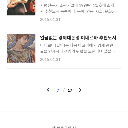
있는지 글쓰기 훈련 방법을 10가지로 나눠 소개
려져있다. 영상으로 보는 것..
서평전문지 출판저널이 1999년 1월호에 소개
했다. 1. 첨삭 지도 글은 실전에서 익혀야 한다.
한 추천도서 목록이다. 문학, 인문, 사회, 문화,
주변에 글쓰기 멘토를 찾아라. 그에게 보여주고
예술, 과학 등 각 분야 전문가 100인의 추천을
고쳐달라고 해라. 그 방법이 가장 좋다. 2. 함께
2015.01.31
받아 동서양 고전을 선정했다. 토마스 쿤의 과학
쓰기 멘토를 찾기 어려우면 뭉치는 수밖에 없다.
혁명의 구조가 최다 추천을 받았다. 가장 많은
회사 동료도 좋고 친구도 좋다. 쓴 글을 놓고 품
추천을 받은 저자는 미셸 푸코로 총 5권이 목록
평한다. 모임에서 가장 잘 쓰는 사람 수준으로
얼굴없는 경제대통령 미네르바 추천도서
에 올랐다. 20세기 한국 고전 1. 이광수 - 무정2.
상향평준화된다. 3. 흉내 내기 스승도 동무도 없
미네르바(필명)는 다음 아고라에서 경제 관련
한용운 - 님의 침묵3. 홍명희 - 임꺽정4. 정인보
으면..
글을 연재하다 생명의 위협을 느낀다며 절필을
- 양명학연론5. 백남운 - 조선사회경제사6. 임
선언했다. 고구마 파는 늙은이라고 자신을 소개
화 - 문학의 논리7. 서정주 - 화사집8. 홍이섭 -
2015.01.31
했던 미네르바는 리먼 브러더스 사태, 환율 위기
조선과학사9. 염상섭 - 삼대10. 고유섭 - 조선
를 예고했고 그의 예상이 적중하며 유명세를 탔
탑파의 연구11. 조윤제 - 국문학사12. 현상윤 -
다. 재정경제부는 미네르바와 끝장토론을 벌이
조선유학사13. 이능화 - 조선도교사14. 최인훈
고 싶다고 했고 당시 법무부장관은 미네르바를
- 광장15. 전상운 - 한국과학기술사16. 함석헌
수사해야 한다고 했을 정도로 영향력이 대단했
- ..
7
17
다. 미네르바가 아고라 글 속에서 추천했던 책들
이 불티나게 팔렸다. 알라딘, 예스24, 반디앤루
니스 같은 서점의 마케팅도 한몫했다. 당시 대형
서점에서 '얼굴없는 대통령 미네르바 추천도
서'라는 홍보포스터를 보는 것도 어렵지 않았
다. 미네르바가 연재했던 글은 Daum카페에서