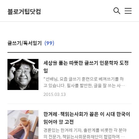
블로거팁닷컴
메
뉴
글쓰기/독서일기
(99)
세상을 품는 따뜻한 글쓰기 인문학자 도정
일
"선배님, 요즘 글쓰기 훈련으로 베껴쓰기를 하
고 있습니다. 필사를 할만한, 글을 잘 쓰는 사람
이 있다면 추천 좀 부탁드립니다!". 우리나라의
2015.03.13
굵직굵직한 소설을 해외 출판사에 팔았고 지금
도 소설을 파는 일을 하고 있는 선배에게 물었
다. 선배는 한참을 생각하더니 경희대 도정일 교
한겨레·책읽는사회가 꼽은 이 시대 한국이
수를 추천했다. 도정일 교수는 자신이 경희대학
읽어야 할 고전
교에 재학중일 때에도 글을 잘 쓰기로 유명했다
경륜있는 한겨레 기자, 출판계를 비롯한 각 분야
고 했다. 집에 돌아가는 지하철 안에서 도정일
의 전문가, 책읽는사회문화재단이 협업하여 이
교수를 검색했다. 인물정보에서 네이버캐스트