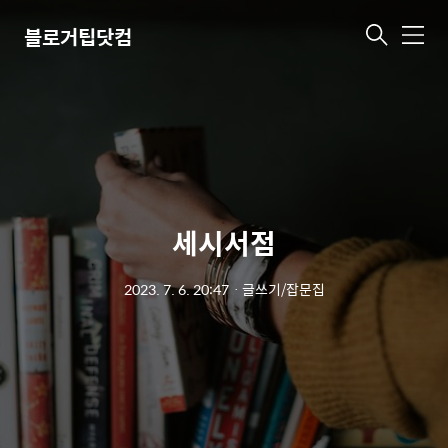
블로거팁닷컴
메
뉴
세시서점
2023. 7. 6. 20:47
ㆍ
글쓰기/잡문집