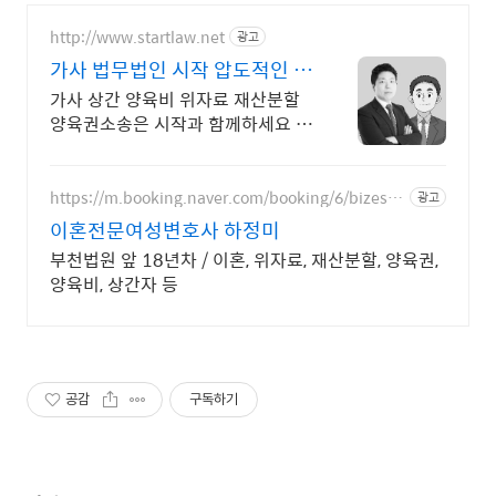
http://www.startlaw.net
광고
가사 법무법인 시작 압도적인 이
혼소송 승소사례
가사 상간 양육비 위자료 재산분할
양육권소송은 시작과 함께하세요 당
신의 정당한 시작을 도와드립니다.
https://m.booking.naver.com/booking/6/bizes/1
광고
47504
이혼전문여성변호사 하정미
부천법원 앞 18년차 / 이혼, 위자료, 재산분할, 양육권,
양육비, 상간자 등
공감
구독하기