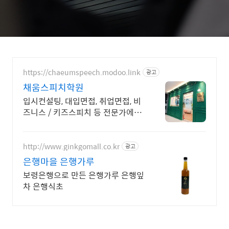
https://chaeumspeech.modoo.link
광고
채움스피치학원
입시컨설팅, 대입면접, 취업면접, 비
즈니스 / 키즈스피치 등 전문가에게
맡겨보세요
http://www.ginkgomall.co.kr
광고
은행마을 은행가루
보령은행으로 만든 은행가루 은행잎
차 은행식초