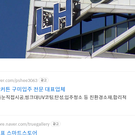
aver.com/pshee3063
광고
커튼 구미입주 전문 대표업체
눈직접시공,씽크대UV코팅,탄성,입주청소 등 친환경소재,합리적
ore.naver.com/truegallery
광고
대표 스마트스토어