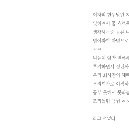
어차피 한두달만 
잊혀져서 물 흐르
생각하는중 물론 
털어봐야 차명으로
ㅋㅋ
니들이 암만 열폭
투기하면서 정년까
우리 회사만의 혜
우리회사로 이직하
공부 못해서 못와
조리돌림 극혐 ㅉ
라고 적었다.