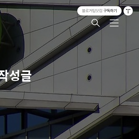
블로거팁닷컴
구독하기
메
뉴
 작성글