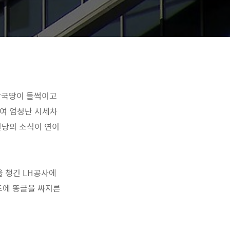
한국땅이 들썩이고
들여 엄청난 시세차
일당의 소식이 연이
 챙긴 LH공사에
드에 똥글을 싸지른