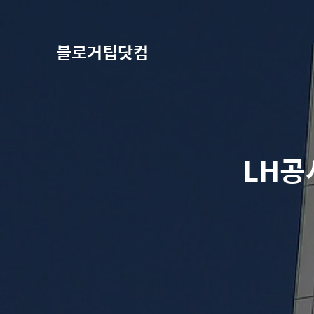
블로거팁닷컴
LH공