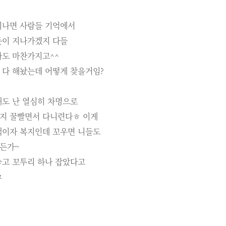
지나면 사람들 기억에서
듯이 지나가겠지 다들
나도 마찬가지고^^
 다 해놨는데 어떻게 찾을거임?
해도 난 열심히 차명으로
지 꿀빨면서 다니련다ㅎ 이게
택이자 복지인데 꼬우면 니들도
든가~
놓고 꼬투리 하나 잡았다고
ㅉ