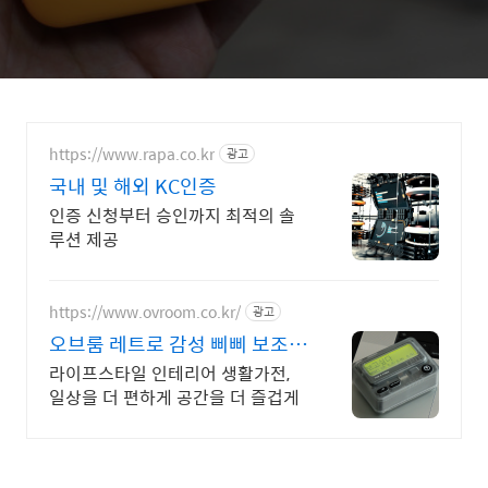
https://www.rapa.co.kr
광고
국내 및 해외 KC인증
인증 신청부터 승인까지 최적의 솔
루션 제공
https://www.ovroom.co.kr/
광고
오브룸 레트로 감성 삐삐 보조배
터리
라이프스타일 인테리어 생활가전,
일상을 더 편하게 공간을 더 즐겁게