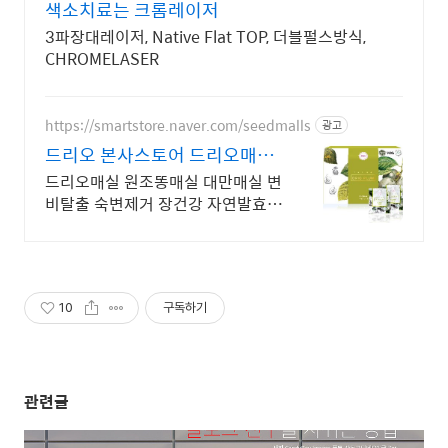
색소치료는 크롬레이저
3파장대레이저, Native Flat TOP, 더블펄스방식,
CHROMELASER
https://smartstore.naver.com/seedmalls
광고
드리오 본사스토어 드리오매실
매일 쾌변매실
드리오매실 원조똥매실 대만매실 변
비탈출 숙변제거 장건강 자연발효
변비매실 장청소
10
구독하기
관련글