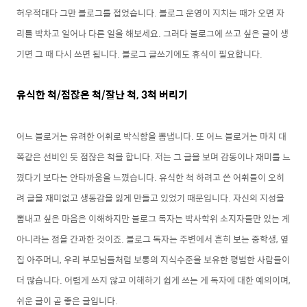
허우적대다 그만 블로그를 접었습니다. 블로그 운영이 지치는 때가 오면 자
리를 박차고 일어나 다른 일을 해보세요. 그러다 블로그에 쓰고 싶은 글이 생
기면 그 때 다시 쓰면 됩니다. 블로그 글쓰기에도 휴식이 필요합니다.
유식한 척/
점잖은 척/
잘난 척, 3척 버리기
어느 블로거는 유려한 어휘로 박식함을 뽐냅니다. 또 어느 블로거
는 마치
대
쪽
같은 선비인 듯
점잖은 척을 합니다. 저는 그 글을 보며 감동이나 재미를 느
꼈다기 보다는 안타까움을 느꼈습니다. 유식한 척 하려고 쓴 어휘들이 오히
려 글을 재미없고 생동감을 잃게 만들고 있었기 때문입니다. 자신의 지성을
뽐내고 싶은 마음은 이해하지만 블로그 독자는 박사학위 소지자들만 있는 게
아니라는 점을 간과한 것이죠. 블로그 독자는 주변에서 흔히 보는 중학생, 옆
집 아주머니, 우리 부모님들처럼 보통의 지식수준을 보유한 평범한 사람들이
더 많습니다. 어렵게 쓰지 않고 이해하기 쉽게 쓰는 게 독자에 대한 예의이며,
쉬운 글이 곧 좋은 글입니다.