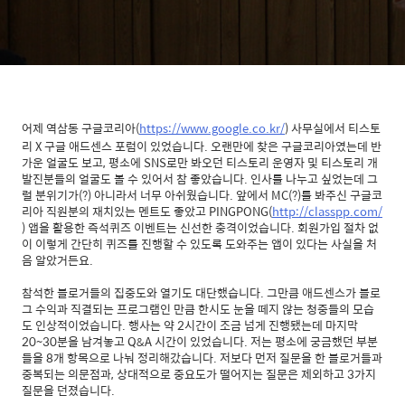
어제 역삼동 구글코리아(
https://www.google.co.kr/
) 사무실에서 티스토
리 X 구글 애드센스 포럼이 있었습니다. 오랜만에 찾은 구글코리아였는데 반
가운 얼굴도 보고, 평소에 SNS로만 봐오던 티스토리 운영자 및 티스토리 개
발진분들의 얼굴도 볼 수 있어서 참 좋았습니다. 인사를 나누고 싶었는데 그
럴 분위기가(?) 아니라서 너무 아쉬웠습니다. 앞에서 MC(?)를 봐주신 구글코
리아 직원분의 재치있는 멘트도 좋았고 PINGPONG(
http://classpp.com/
) 앱을 활용한 즉석퀴즈 이벤트는 신선한 충격이었습니다. 회원가입 절차 없
이 이렇게 간단히 퀴즈를 진행할 수 있도록 도와주는 앱이 있다는 사실을 처
음 알았거든요.
참석한 블로거들의 집중도와 열기도 대단했습니다. 그만큼 애드센스가 블로
그 수익과 직결되는 프로그램인 만큼 한시도 눈을 떼지 않는 청중들의 모습
도 인상적이었습니다. 행사는 약 2시간이 조금 넘게 진행됐는데 마지막
20~30분을 남겨놓고 Q&A 시간이 있었습니다. 저는 평소에 궁금했던 부분
들을 8개 항목으로 나눠 정리해갔습니다. 저보다 먼저 질문을 한 블로거들과
중복되는 의문점과, 상대적으로 중요도가 떨어지는 질문은 제외하고 3가지
질문을 던졌습니다.