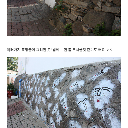
여러가지 표정들이 그려진 곳! 밤에 보면 좀 무서울것 같기도 해요. >.<