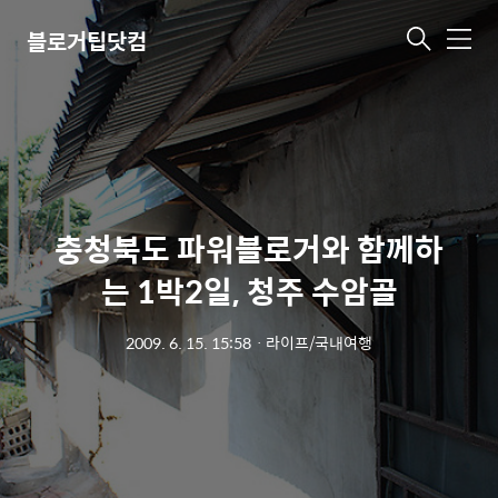
블로거팁닷컴
메
뉴
충청북도 파워블로거와 함께하
는 1박2일, 청주 수암골
2009. 6. 15. 15:58
ㆍ
라이프/국내여행