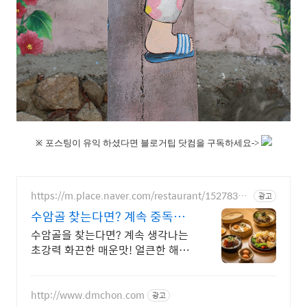
※
포스팅이 유익 하셨다면 블로거팁 닷컴을 구독하세요->
https://m.place.naver.com/restaurant/15278333
광고
48
수암골 찾는다면? 계속 중독되
는매운맛!해장냉면
수암골을 찾는다면? 계속 생각나는
초강력 화끈한 매운맛! 얼큰한 해장
물냉면!
http://www.dmchon.com
광고