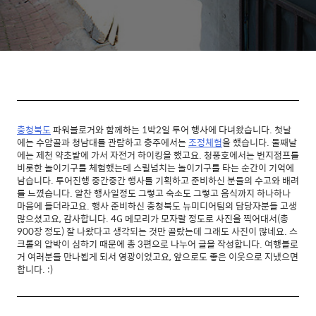
충청북도
파워블로거와 함께하는 1박2일 투어 행사에 다녀왔습니다. 첫날
에는 수암골과 청남대를 관람하고 충주에서는
조정체험
을 했습니다. 둘째날
에는 제천 약초밭에 가서 자전거 하이킹을 했고요. 청풍호에서는 번지점프를
비롯한 놀이기구를 체험했는데 스릴넘치는 놀이기구를 타는 순간이 기억에
남습니다. 투어진행 중간중간 행사를 기획하고 준비하신 분들의 수고와 배려
를 느꼈습니다. 알찬 행사일정도 그렇고 숙소도 그렇고 음식까지 하나하나
마음에 들더라고요. 행사 준비하신 충청북도 뉴미디어팀의 담당자분들 고생
많으셨고요, 감사합니다. 4G 메모리가 모자랄 정도로 사진을 찍어대서(총
900장 정도) 잘 나왔다고 생각되는 것만 골랐는데 그래도 사진이 많네요. 스
크롤의 압박이 심하기 때문에 총 3편으로 나누어 글을 작성합니다. 여행블로
거 여러분들 만나뵙게 되서 영광이었고요, 앞으로도 좋은 이웃으로 지냈으면
합니다. :)