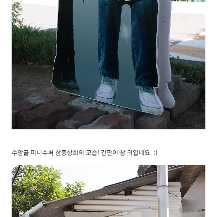
수암골 미니수퍼 삼충상회의 모습! 간판이 참 귀엽네요. :)