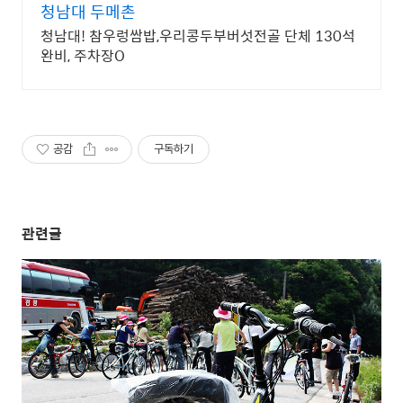
청남대 두메촌
청남대! 참우렁쌈밥,우리콩두부버섯전골 단체 130석
완비, 주차장O
공감
구독하기
관련글