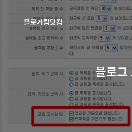
블로거팁닷컴
블로그 