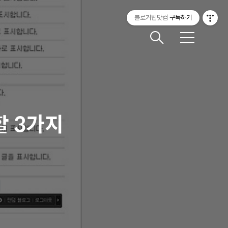
블로거팁닷컴
구독하기
메
뉴
할 3가지