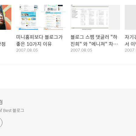
미니홈피보다 블로그가
블로그 스팸 댓글러 "하
자기
당첨
좋은 10가지 이유
진희" 와 "메니져" 차단
서 
2007.08.05
2007.08.05
2007.
하기
♡
컴
f Best 블로그