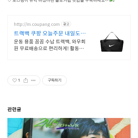
♡
포스팅이 유익 하셨다면 블로거팁 닷컴을 구독하세요->
http://m.coupang.com
광고
트랙백 쿠팡 오늘주문 내일도착
로켓배송
운동 용품 꼼꼼 수납 트랙백, 와우회
원 무료배송으로 편리하게! 활동적
인 당신을 위한 스포츠 가방, 오늘주
문 내일도착 로켓배송으로 바로!
1
구독하기
관련글