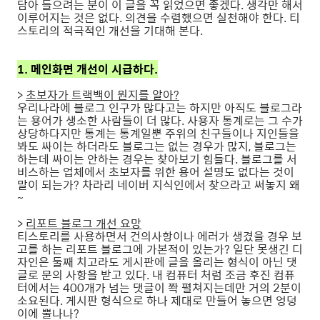
담아 들으려는 분이 이 글을 꼭 읽었으면 좋겠다. 생각만 해서
이루어지는 것은 없다. 의견을 수렴했으면 실천해야 한다. 티
스토리의 적극적인 개선을 기대해 본다.
1. 메인화면 개선이 시급하다.
>
초보자가 트랙백이 뭔지를 알아?
우리나라에 블로그 인구가 많다고는 하지만 아직도 블로그라
는 용어가 생소한 사람들이 더 많다. 사용자 통계로는 그 수가
상당하다지만 통계는 통계일뿐 주위의 친구들이나 지인들을
봐도 싸이는 하더라도 블로그는 없는 경우가 많지, 블로그는
하는데 싸이는 안하는 경우는 찾아보기 힘들다. 블로그를 서
비스하는 업체에서 초보자를 위한 용어 설명도 없다는 것이
말이 되는가? 차라리 네이버 지식인에서 찾으라고 써놓지 왜
~
>
리포트 블로그 개선 요망
티스토리를 사용하면서 건의사항이나 에러가 생겼을 경우 보
고를 하는 리포트 블로그에 가본적이 있는가? 일단 못생긴 디
자인은 둘째 치고라도 게시판에 글을 올리는 형식이 아닌 댓
글로 문의 사항을 받고 있다. 내 컴퓨터 처럼 조금 후진 컴퓨
터에서는 400개가 넘는 댓글이 쫙 펼쳐지는데만 거의 2분이
소요된다. 게시판 형식으로 하나 제대로 만들어 놓으면 엉덩
이에 뿔나나?