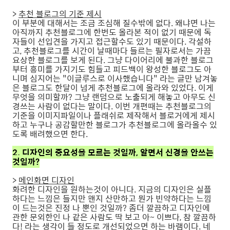
>
추천 블로그의 기준 제시
이 부분에 대해서는 조금 조심해 질수밖에 없다. 왜냐면 나는
아직까지 추천블로그에 한번도 올라본 적이 없기 때문에 독
자들이 선입견을 가지고 접근할수도 있기 때문이다. 각설하
고, 추천블로그를 시간이 날때마다 들르는 필자로서는 가끔
요상한 블로그를 보게 된다. 그냥 다이어리에 불과한 블로그
부터 흥미를 가지기도 힘들고 피드백이 왕성한 블로그도 아
니며 심지어는 "이글루스로 이사했습니다" 라는 글만 남겨놓
은 블로그도 한달이 넘게 추천블로그에 올라와 있었다. 이게
무엇을 의미할까? 그냥 랜덤으로 노출되게 해놓고 아무도 신
경쓰는 사람이 없다는 말이다. 이번 개편때는 추천블로그의
기준을 이미지파일이나 플래쉬로 제작해서 블로거에게 제시
하고 누구나 공감할만한 블로그가 추천블로그에 올라올수 있
도록 배려했으면 한다.
2. 디자인의 중요성을 모르는 것일까, 알면서 신경을 안쓰는
것일까?
>
메인화면 디자인
화려한 디자인을 원하는것이 아니다. 지금의 디자인은 실플
하다는 느낌은 들지만 왠지 산만하고 뭔가 빈약하다는 느낌
이 드는것은 진정 나 뿐인 것일까? 좀더 깔끔하고 디자인에
관한 문외한인 나 같은 사람도 딱 보고 아~ 이쁘다, 참 깔끔하
다! 라는 생각이 들 정도로 개선되었으면 하는 바램이다. 네