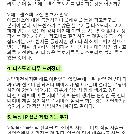
라도 걸어 놓고 애드센스 초보자를 맞이하는것은 어떨까?
>
애드센스에 대한 홍보가 필요
애드센스에 대한 동영상이나 플래쉬를 통한 광고문구를 나는
본적이 없다. 애드센스가 수많은 블로거를 티스토리로 이사
하게 만들고 있는데 정작 여기에 대한 홍보는 필요 없다고 생
각하는 것인가? 아님 광고비를 절감하자는 것일까? 국내의
잘나가는 애드센서를 등장시킨 광고나 최소 에니메이션으로
만든 플래쉬 광고라도 삽입해서 적극적이고 대대적인 광고효
과를 선전한다면 더 많은 블로거들을 티스토리로 불러 올수
있을 것이다.
4. 티스토리 너무 느려졌다.
> 얼마전까지만 해도 이런일이 없었는데 대략 한달 전부터 다
짜고짜 접속이 안되거나 페이지가 넘어가는데 걸리는 로딩이
시간이 2분이 넘어가는 경우가 심심치 않게 생기고 있다. 과
다한 트래픽에 따른 서버 부하 때문에 생기는 현상인 듯 한데
네이버 처럼 정기적으로 서비스 점검을 하는 것은 어떨까? 접
속자가 가장 적은 새벽시간대에라도 말이다.
5. 특정 IP 접근 제한 기능 추가
> 악플로 극단적 선택을 한 소녀의 사건도 이제 점점 사람들
기억속에서 사라지는 것 같다. 악플이 뭐가 대수냐고 하는 순