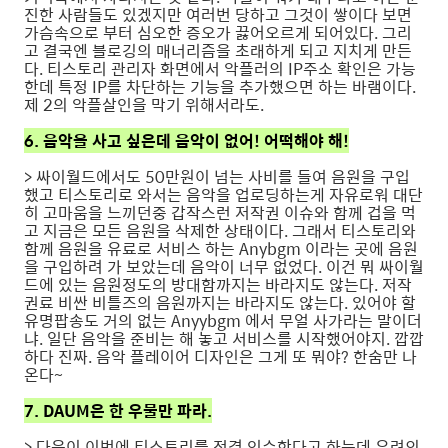
진한 사람들도 있겠지만 여러번 당하고 그것이 쌓이다 보면
가슴속으로 부터 심오한 증오가 끓어오르게 되어있다. 그리
고 결국엔 블로깅의 매너리즘을 초래하게 되고 지치게 만든
다. 티스토리 관리자 화면에서 악플러의 IP주소 확인은 가능
한데 특정 IP를 차단하는 기능을 추가했으면 하는 바램이다.
제 2의 악플살인을 막기 위해서라도.
6. 음악을 사고 싶은데 음악이 없어! 어떡해야 해!
> 싸이월드에서도 50만원이 넘는 사비를 들여 음원을 구입
했고 티스토리로 와서는 음악을 업로딩하는게 자유로워 대단
히 고마움을 느끼던중 갑작스런 저작권 이슈와 함께 겁을 먹
고 지금은 모든 음원을 삭제한 상태이다. 그래서 티스토리와
함께 음원을 유료로 서비스 하는 Anybgm 이라는 곳에 음원
을 구입하려 가 보았는데 음악이 너무 없었다. 이건 뭐 싸이월
드에 있는 음원정도의 방대함까지는 바라지도 않는다. 저작
권료 비싼 비틀즈의 음원까지는 바라지도 않는다. 있어야 할
유명팝송도 거의 없는 Anyybgm 에서 무얼 사가라는 말이더
냐. 일단 음악을 준비는 해 놓고 서비스를 시작했어야지. 깝깝
하다 진짜. 음악 플레이어 디자인은 그게 또 뭐야? 한숨만 나
온다~
7. DAUM은 한 우물만 파라.
> 다음이 이번에 티스토리를 전격 인수한다고 하는데 우려의