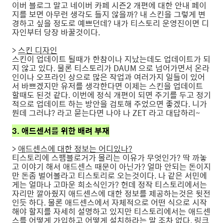
이버 블로그 말고 네이버 카페 시즌2 개편에 대한 안내 페이
지를 보면 아무런 생각도 들지 않을까? 내 스킨을 그렇게 변
경하고 싶을 정도로 예쁘던데? 내가 티스토리 운영진이면 디
자인부터 당장 바꿀것이다.
>
스킨 디자인
스킨이 업데이트 될때가 한참이나 지났는데도 업데이트가 되
지 않고 있다. 물론 티스토리가 DAUM 으로 넘어가면서 온라
인이나 오프라인 상으로 많은 작업과 여러가지 일들이 있어
서 바쁘겠지만 유저를 생각한다면 이제는 스킨을 업데이트
할때도 된것 같다. 이번에 정식 개편이 되면 주기를 두고 정기
적으로 업데이트 하는 방안을 검토해 주었으면 좋겠다. 니가
뭔데 그러냐? 라고 묻는다면 나야 나 ZET 라고 대답하리~
3. 애드센서를 위한 배려 부재
>
애드센스에 대한 정보는 어디있나?
티스토리에 스팸블로거가 몰리는 이유가 무엇인가? 딱 까놓
고 이야기 해서 애드센스 때문이 아닌가? 얼마 안되는 돈이지
만 돈좀 벌어볼라고 티스토리로 오는것이다. 나 같은 서민에
게는 얼마나 고마운 희소식인가? 헌데 정작 티스토리에서는
자리만 깔아줬지 애드센스에 대한 정보를 제공하는것은 뒷전
인듯 하다. 물론 애드센스에서 자체적으로 어떤 식으로 시작
해야 할지를 자세히 설명하고 있지만 티스토리에서는 애드센
스를 어떻게 가입하고 어떻게 설치하라는 말 조차 없다. 링크