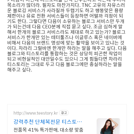
목소리가 많더라. 필자도 마찬가지다. TNC 고유의 자유스러
운 블로깅 서비스가 사라질까 두렵기도 하고 쌩뚱맞은 용량
제한이나 유료 전환 서비스들이 등장하면 어떨까 걱정이 되
기도 한다. 그렇다면 다음이 소유하는 블로그 서비스만 두개
가 되는건데 다음 CEO분께 직접 묻고 싶다. 조금 심하게 말
해서 한개의 블로그 서비스라도 제대로 하고 있는가? 블로그
서비스가 한개만 있는 테터툴즈나 이글루스 혹은 네이버에
비해서 다음의 브랜드 명성에 맞는 활약을 보이고 있냐는 것
이다. 차라리 그럴바엔 한개만 하라는 말을 해주고 싶다. 다음
블로그와 티스토리를 통합하는 것은 상당히 피곤한 작업이
되고 비현실적인 대안일수도 있으니 그게 힘들다면 차라리
티스토리는 그대로 두고 다음 블로그에만 충실하라는 말을
해주고 싶다.
http://www.teestory.kr
광고
강력추천 단체복전문 티스토리
전품목 41% 특가세일
전품목 41% 특가판매, 대소량 맞춤