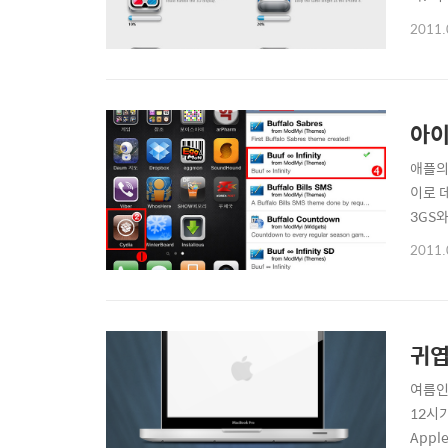
요. 인
2011.
아이
애플의
이로 
3GS
우어답
2011.
마 Bu
귀엽
여름인
12시
Apple