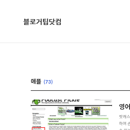
블로거팁닷컴
애플
(73)
영어
팟캐스
하여 