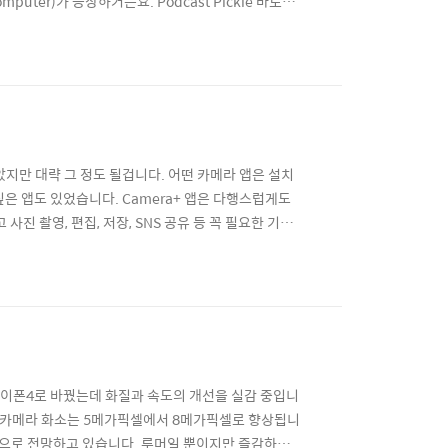
uter)가 등장하거든요. Podcast Pickle 바로가
리가 보입니다. 인기(Top Podcasts) 디렉토리를 클릭
를 고르면 되겠어요. 빨간색으로 표시 된 곳에서 ▶
지만 대략 그 정도 될겁니다. 어떤 카메라 앱은 설치
은 앱도 있었습니다. Camera+ 앱은 다행스럽게도
진 촬영, 편집, 저장, SNS 공유 등 꼭 필요한 기능
된 홈페이지(http://campl.us/)도 있으니 방문
m/kr/app/id32967..
아이폰4로 바꿨는데 화질과 속도의 개선을 실감 중입니
. 카메라 화소는 5메가픽셀에서 8메가픽셀로 향상됩니
것으로 전망하고 있습니다. 루머일 뿐이지만 즐감하세