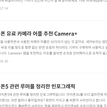
에 휘말리다라는 기사가 있는데 시간이 날 때 읽어보세요. 나쁜 사과(Apple Comp
tp://www.apple.com/ 왼쪽에 장르별, 랜덤순, 인기순, 새로운 업로드 디렉토
07.14
. 코미디4캐스트가 끌리네요. 마우스를 스크롤해서 자신의 취향에 맞는 팟캐스트
.
폰 유료 카메라 어플 추천 Camera+
을 사용하면서 사용한 카메라 어플만 10가지가 넘는 것 같아요. 세어보지는 않았
 바로 지울 정도로 형편 없는 반면 유료라 하더라도 기꺼이 구매하여 사용하고 싶
니다. Camera+ 앱을 추천하는 이유를 꼽자면 손쉬운 인터페이스로 조작이 쉽고 사
가 있다는 점입니다. Camera+ 앱에 대한 설명이 사진과 동영상으로 보기 좋게 준비
06.30
. iTunes Appstore 구매 페이지 바로가기(1.99$) http://itunes.apple.co
폰5 관련 루머를 정리한 인포그래픽
아이폰5에 관한 루머를 정리한 인포그래픽입니다. 아이폰3G를 쓰다 얼마전에 
아이폰5는 과연 얼마나 좋아질까요? 화면이 커지고 홈 버튼이 사라진다고 합니다
디자인적으로는 홈버튼이 사라지는 점을 제외하고 아이폰4와 크게 다르지 않을 