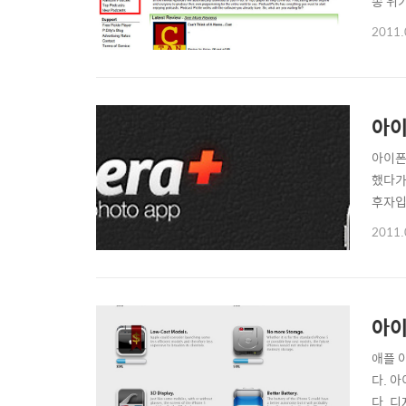
송 위기
기 ht
2011.
합니다
버튼을.
아이
아이폰
했다가
후자입
이 들어
2011.
해 보세요
아이
애플 
다. 
다. 