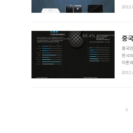
4. Th
2011.
중국
중국인
한 i
이폰과
Not?
2011.