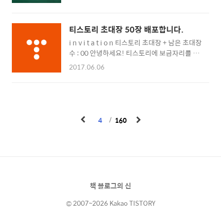
획했습니다. 강의를 듣다 궁금한 점이 생기면 언
제든지 동영상에 댓글로 문의하세요. 확인하는
대로 답변드릴게요! * 날마다 디지털 구독하기
티스토리 초대장 50장 배포합니다.
https://goo.gl/87fCkB * 강의 문의
i n v i t a t i o n 티스토리 초대장 + 남은 초대장
bloggertip@gmail.com 강사 소개, 책 블로그
수 : 00 안녕하세요! 티스토리에 보금자리를 마
의 신 소개, 블로거팁닷컴 소개, 블로그 활동경
련하시려는 여러분께 초대장을 배포해 드리려
력 소개, 강의내용 소개까지 전반적인 소개 내용
2017.06.06
고 합니다. 나만의, 내 생각을, 내 기억을 담는 소
을 담았습니다. 즐감하세요. :)
중한 블로그를 만들고 싶다면 티스토리로 시작
해보세요! 티스토리 블로그는 초대에 의해서만
가입이 가능합니다. 원하시는 분은 댓글에 E-
mail 주소를 남겨주시면 초대장을 보내드립니
4
160
다. 남겨주실 때에는 꼭 비밀댓글로 남겨주세
요! 초대장을 보내드리고 바로 개설하시지 않으
신 분들은 초대장을 회수할 수도 있으니 바로 개
설해주세요! Yes 이런 분들께 드립니다! 1. 다
른 블로그를 사용해보셨던 분 2. 이메일 주소가
정상적인 분 3. 블로그를 시작하려는 이유를 남
책 블로그의 신
겨주신 분! No 이런 분들께 드리지 않아요! ..
© 2007~2026 Kakao TISTORY