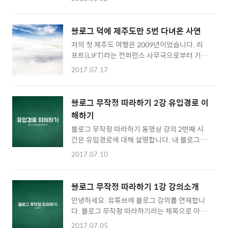
는 이름의 책도 쓰고, 나름 바쁘게 지내온 10년
설해주세요! Yes 이런 분들께 드립니다! 1. 다
인 것 같습니다. 블로그 덕분에 1위 언론사에서
른 블로그를 사용해보셨던 분 2. 이메일 주소가
도 일하고 일반인들은 평생 만나보지 못하는 분
정상적인 분 3. 블로그를 시작하려는 이유를 남
블로그 덕에 제주도만 5번 다녀온 사연
들도 만나고, 덕분에 힘든 시기도 보내고(;;) 다
겨주신 분! No 이런 분들께 드리지 않아요! ..
저의 첫 제주도 여행은 2009년이었습니다. 리
채로운 경험도 할 수 있었어요. 돌이켜보면 모든
프트(LIFT)라는 컨퍼런스 사무국으로부터 기자
게 블로그 덕이었다고 할 수 있을 거에요. 블로
단으로 초청받아 1박 2일간 제주도에 간 것이었
그 시작부터 열정에 불을 당길 수 있었던 이유는
2017.07.17
죠. 그 다음날 면접이 잡혀 있어서 다음날 아침
사실, 헤어진 여자친구 때문이었습니다. 대학교
일찍 돌아와야 했던 기억이 있습니다. 2010년
시절에 전 카페를 운영했었고 남부럽지 않은 생
부터 회사 생활을 시작했고 그때부터는 블로그
활을 했었어요. 영어영문학과에 재학했지만 사
블로그 무작정 따라하기 2강 유입경로 이
활동을 자제하다 작년 말 다니던 회사를 퇴사하
람을 모으고 싶은 마음에 1년 만에 3만명의 회
해하기
고 겨울부터 제주도 팸투어에 참여하기 시작했
원을 모았고 기업들과 제휴를 하며 적지 않은 돈
블로그 무작정 따라하기 동영상 강의 2번째 시
는데요. 혼디주라는 제주도감귤주 리뷰어로 선
을 벌었습니다..
간은 유입경로에 대해 설명합니다. 내 블로그의
발되어 1박 2일간 제주도에 다녀왔습니다. 그리
방문자는 어떤 출처와 경로를 통해 유입되는지
고 얼마 지나지 않아 제주모바일 블로거 팸투어
2017.07.10
배워보세요. 또한 1,400만명 이상이 방문한 블
에 선발되어 2박 3일간 제주도 여행을 다녀올
로거팁닷컴의 유입경로 순위를 보며 현재 국내
수 있었지요. 최근에는 제이레퍼토리 팸투어에
에서 인기있는 검색엔진과 많은 검색이 일어나
선발되어 2박 3일간 제주도와 우도를 여행하고
블로그 무작정 따라하기 1강 강의소개
는 이유를 함께 알아보겠습니다. * 날마다 디지
돌아왔고 이번주 목~금요일에는 하나투어 미디
안녕하세요. 유튜브에 블로그 강의를 연재합니
털 구독하기 https://goo.gl/87fCkB * 강의 문
어 팸투어 필진으로 선발되어 1..
다. 블로그 무작정 따라하기라는 제목으로 아주
의 bloggertip@gmail.com
자세하고 쉽게 따라할 수 있는 블로그 강의를 기
2017.07.05