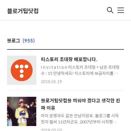
블로거팁닷컴
메
뉴
블로그
(955)
티스토리 초대장 배포합니다.
i n v i t a t i o n 티스토리 초대장 + 남은 초대장
수 : 15 안녕하세요! 티스토리에 보금자리를 마
련하시려는 여러분께 초대장을 배포해 드리려
2018.05.19
고 합니다. 나만의, 내 생각을, 내 기억을 담는 소
중한 블로그를 만들고 싶다면 티스토리로 시작
해보세요! 티스토리 블로그는 초대에 의해서만
블로거팁닷컴을 띄워야 겠다고 생각한 진
가입이 가능합니다. 원하시는 분은 댓글에 E-
짜 이유
mail 주소를 남겨주시면 초대장을 보내드립니
마치 운명과도 같은 만남이었죠. 블로그를 시작
다. 남겨주실 때에는 꼭 비밀댓글로 남겨주세
한지 벌써 11년차군요. 2007년부터 시작했으
요! 초대장을 보내드리고 바로 개설하시지 않으
니 꽤 오랜 시간이 흘렀네요. '블로그의 신'이라
신 분들은 초대장을 회수할 수도 있으니 바로 개
2018.05.02