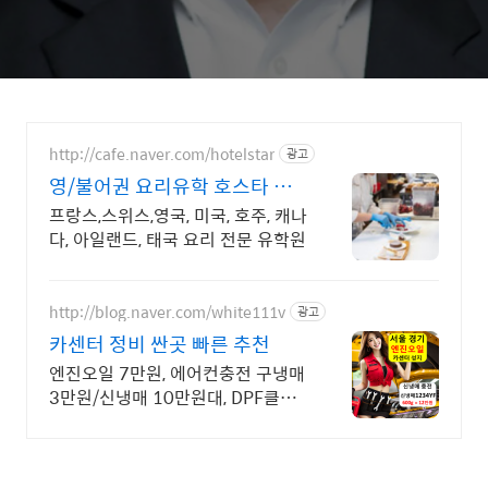
http://cafe.naver.com/hotelstar
광고
영/불어권 요리유학 호스타 무
료 입학 수속, 장학금지원
프랑스,스위스,영국, 미국, 호주, 캐나
다, 아일랜드, 태국 요리 전문 유학원
http://blog.naver.com/white111v
광고
카센터 정비 싼곳 빠른 추천
엔진오일 7만원, 에어컨충전 구냉매
3만원/신냉매 10만원대, DPF클리
닝 20만원 엔진오일 7만원, 에어컨
충전 구냉매3만원/신냉매 10만원
대, DPF클리닝 20만원