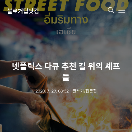
블로거팁닷컴
메
뉴
넷플릭스 다큐 추천 길 위의 셰프
들
2020. 7. 29. 08:32
ㆍ
글쓰기/잡문집