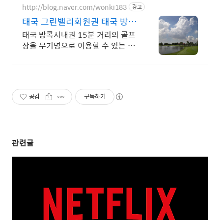
http://blog.naver.com/wonki183
광고
태국 그린밸리회원권 태국 방콕
99홀 무기회원권
태국 방콕시내권 15분 거리의 골프
장을 무기명으로 이용할 수 있는 골
프회원권입니다
공감
구독하기
관련글