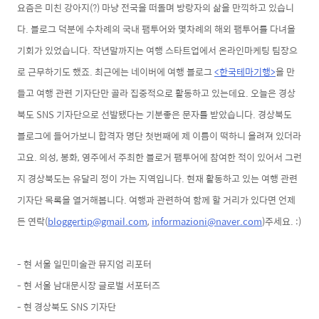
요즘은 미친 강아지(?) 마냥 전국
을 떠돌
며 방랑자의 삶을 만끽하고
있습니
다. 블로그 덕분에
수차례의
국내 팸투어와 몇차례의 해외 팸투어를 다녀올
기회가 있었습니다. 작년말까지는 여행 스타트업에서 온라인마케팅 팀장으
로 근무하기도 했죠.
최근에는
네이버에 여행 블로그
<한국테마기행>
을
만
들고 여행 관련 기자단만 골라 집중적으로
활동하고 있는데요. 오늘은 경상
북도 SNS 기자단으로 선발됐다는 기분좋은 문자를 받았습니다. 경상북도
블로그에 들어가보니 합격자 명단 첫번째에 제 이름이 떡하니 올려져 있더라
고요.
의성, 봉화, 영주에서 주최한
블로거 팸투어에
참여한 적이 있어서 그런
지
경상북도는 유달리 정이 가는 지역입니다. 현재 활동하고 있는 여행 관련
기자단 목록을 열거해봅니다. 여행과 관련하여
함께 할 거리가 있다면 언제
든 연락(
bloggertip@gmail.com
,
informazioni@naver.com
)
주세요. :)
- 현 서울 일민미술관 뮤지엄 리포터
- 현 서울
남대문시장 글로벌 서포터즈
- 현 경상북도 SNS 기자단