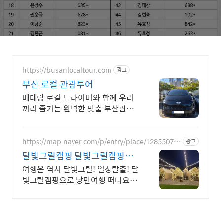
https://busanlocaltour.com
광고
부산 로컬 관광투어
베테랑 로컬 드라이버와 함께 우리
끼리 즐기는 완벽한 맞춤 부산관광
숙소부터 관광지까지 모두 기사님
동행 운전 및 다시 숙소로 모셔드립
니다.
https://map.naver.com/p/entry/place/12855072
광고
62
달빛그릴캠핑 달빛그릴캠핑으
로 힐링여행가자
여행은 역시 달빛그릴! 일상탈출! 달
빛그릴캠핑으로 낭만여행 떠나요!
일상에 지친 여러분을 위한 힐링 캠
핑장 달빛그릴캠핑에서 편안하게 쉬
어보는거 어때요