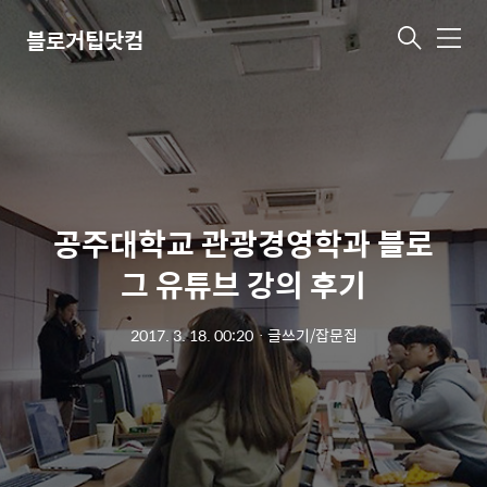
블로거팁닷컴
메
뉴
공주대학교 관광경영학과 블로
그 유튜브 강의 후기
2017. 3. 18. 00:20
ㆍ
글쓰기/잡문집