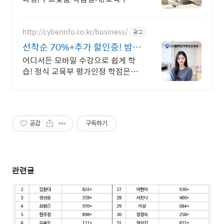
가인증 원격교육기관
http://cyberinfo.co.kr/business/
광고
선착순 70%+추가 할인중! 밤 9
시까지 상담가능!
어디서든 모바일 수강으로 쉽게 학
습! 정식 교육부 평가인정 학점은행
제 원격교육기관
공감
구독하기
관련글