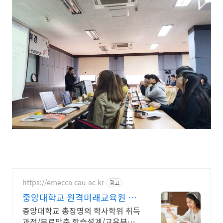
https://emecca.cau.ac.kr
광고
중앙대학교 원격미래교육원 교
육부평가인증 원격교육기관
중앙대학교 총장명의 학사학위 취득
과정/무료맞춤 학습설계/교육부평