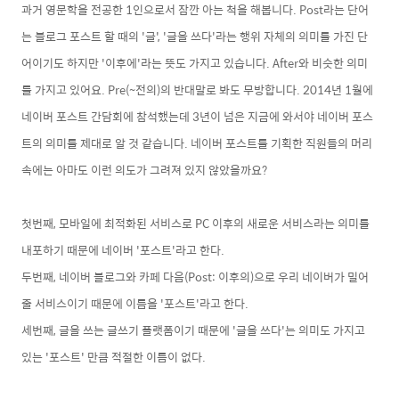
과거 영문학을 전공한 1인
으로서
잠깐 아는 척을 해봅니다.
Post라는 단어
는 블로그 포스트 할 때의 '글', '글을 쓰다'라는 행위 자체의 의미를 가진 단
어이기도
하지만 '이후에'라는 뜻도 가지고 있습니다. After와 비슷한 의미
를 가지고 있어요. Pre(~전의)
의 반대말로 봐도 무방합니다
. 2014년 1월에
네이버 포스트 간담회에 참석했는데 3년이 넘은
지금에 와서야
네이버 포스
트의 의미를 제대로 알 것 같습니다. 네이버 포스트를 기획한 직원들의 머리
속에는 아마도 이런 의도가 그려져 있지 않았을까요?
첫번째,
모바일에 최적화된 서비스로
PC 이후의 새로운 서비스라는 의미를
내포하기 때문에 네이버 '포스트'라고 한
다.
두번째, 네이버 블로그와 카페
다음(Post:
이후의)으로 우리 네이버가 밀어
줄 서비스이기 때문에 이름을 '포스트'라고 한다.
세번째
, 글을 쓰는 글쓰기 플랫폼이기 때문에 '글을 쓰다'는 의미도 가지고
있는 '포스트' 만큼 적절한 이름이 없다.