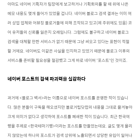
아마도 네이버
기획자가 팀장에게 보고하거나 기획회의를 할 때 위에 나온
메모 내용도 몇개 들어가 있었을 겁니다.
네이버 블로그 검색 결과는 이미 여
러 상업 업체와 어뷰징 블로거들에 의해 조작되고 있고(제 주위에도 있음) 코
어 유저들의 신뢰를 잃은지 오래입니다. 그럼에도 불구하고 네이버 블로그
검색을 대체할 만한 서비스가 없기 때문에 그냥 써오고 있다는 표현이 적절
할
거에요. 네이버도 이같은 사실을 인지하고
있었기 때문에 블로그 이후의
서비스를 준비할 필요성을 절감했고 그게 바로 네이버 '포스트'인 것이죠.
네이버 포스트의 검색 파괴력을 실감하다
과거에 <블로그 백서>라는 이름으로 네이버 포스트를 운영한 적이 있습니
다.
많은 분들이 구독을 해오셨지만 블로거팁닷컴의 내용을 그대로 옮겨놓아
크게 의미가 없다고 생각하여 포스트를 폐쇄한 적이 있습니다. 최근 한국여
행을 주제로 <한국테마기행>이라는 포스트를 만들었는데요. 글도 몇개 올리
지 않았는데 하나의 포스트가 검색 상위에 노출되면서 상당한 유입이 일어나