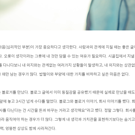
마음(심리적인 부분)이 가장 중요하다
고 생각한
다. 사람과의 관계에 지칠 때는
좋은 글
다.
오롯이 생각이라는 그릇에 내 것만 담을 수 있는 여유가 필요
하다. 시골집에서 지낼
를 다니다보니 내 의지와는 관계
없는 여러가지 상황들이 발생하고, 내 의지와는 상관
없
 재만 남는 경우가 많다. 밥벌이와 부양에 대한 가치를 비하하고 싶은 마음은 없다.
 블로거를 만났다. 블로그 글에서 이미
동질감을 공유했기 때문에 실제로 만났을 때도
 앞에
놓고
3시간 넘게 수다를 떨었다. 블로그와 블로거 이야기, 회사 이야기를 했다.
회
사를 다닌다는 건 시간을 돈과 바꾸는 거라고 생각해요"라고 했다. 정말 그렇다. 회사
라 움직여야 하는 경우가 더 많다. 그렇게 내 생각과 가치관을 표현
하기보다는 숨기고
력, 엉뚱한 상상도 함께 사라져간다.