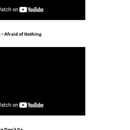
 -
Afraid of Nothing
se Don't Go