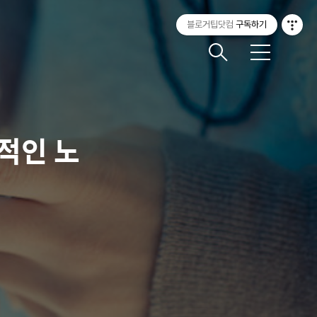
블로거팁닷컴
구독하기
메
뉴
적인 노