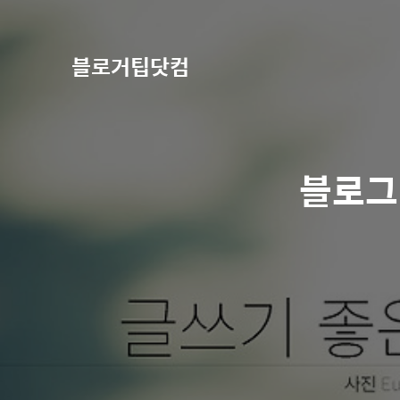
블로거팁닷컴
블로그