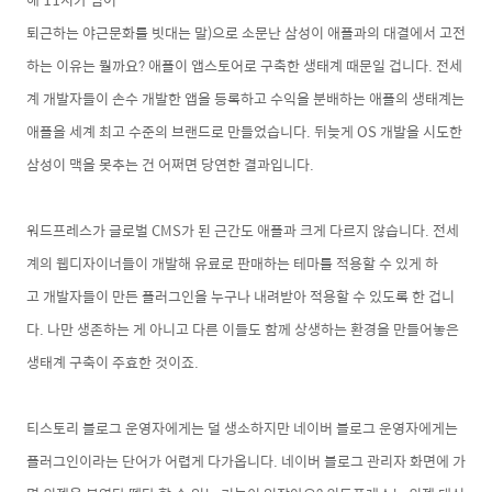
퇴근하는 야근문화를 빗대는 말
)
으로 소문난 삼성이 애플과의 대결에서 고전
하는 이유는
뭘까요? 애플이 앱스토어로 구축한 생태계 때문일 겁니다. 전세
계 개발자들이 손수 개발한 앱을 등록하고 수익을 분배하는 애플의 생태계는
애플을 세계 최고 수준의 브랜드로 만들었습니다. 뒤늦게 OS 개발을 시도한
삼성이 맥을 못추는 건 어쩌면 당연한 결과입니다.
워드프레스가 글로벌 CMS가 된 근간
도 애플
과 크게
다르지 않습니다. 전세
계의 웹디자이너들이 개발해
유료로 판매하는 테마를 적용할 수 있게 하
고
개발자들이 만든 플러그인을 누구나 내려받아 적용할 수 있도록 한 겁니
다. 나만 생존하는 게 아니고 다른 이들도 함께 상생하
는 환경을 만들어놓은
생태계 구축이 주효한 것이죠
.
티스토리 블로그 운영자에게는 덜 생소하지만 네이버 블로그 운영자에게는
플러그인이라는 단어가
어렵게 다가옵니
다. 네이버 블로그 관리자 화면에 가