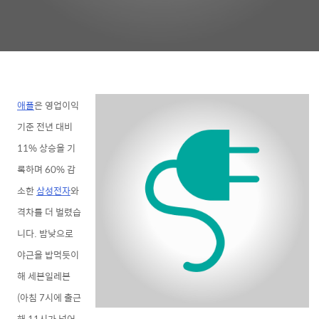
애플
은 영업이익
기준 전년 대비
11% 상승을 기
록하며
60% 감
소한
삼성전자
와
격차를 더 벌렸습
니다. 밤낮으로
야근을 밥먹듯이
해
세븐일레븐
(아침 7시에 출근
해 11시가 넘어