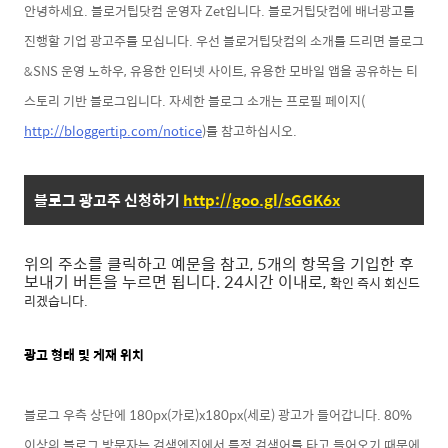
안녕하세요. 블로거팁닷컴 운영자 Zet입니다. 블로거팁닷컴에 배너광고를
진행할
기업 광고주를 모십니다. 우선 블로거팁닷컴의 소개를 드리면 블로그
&
SNS 운영 노하우, 유용한 인터넷 사이트, 유용한 모바일 앱을 공유하는 티
스토리 기반 블로그입니다. 자세한 블로그 소개는 프로필 페이지(
http://bloggertip.com/notice
)를 참고하십시오.
블로그 광고주 신청하기
http://goo.gl/sGGK6x
위의 주소를 클릭하고 예문을 참고, 5개의 항목을 기입한 후
보내기 버튼을 누르면 됩니다. 24시간 이내로,
확인 즉시 회
신드
리겠습니다.
광고 형태 및 게재 위치
블로그 우측 상단에 180px(가로)x180px(세로) 광고가 들어갑니다.
80%
이상의 블로그 방문자는 검색엔진에서 특정 검색어를 타고 들어오기 때문에