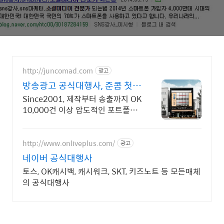
http://juncomad.com
광고
방송광고 공식대행사, 준콤 첫광
고 진행시 20% 할인!
Since2001, 제작부터 송출까지 OK
10,000건 이상 압도적인 포트폴리
오
http://www.onliveplus.com/
광고
네이버 공식대행사
토스, OK캐시백, 캐시워크, SKT, 키즈노트 등 모든매체
의 공식대행사