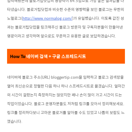
입력해봤는데
블로거팁닷컴의 영향력이 64.5점으로 가장 높은 결과값을 나
타냈습니다.
블로거팁닷컴과 비슷한 수준의 영향력을 보인 블로그는
무한의
노멀
로그(
http://www.normalog.com/
)
가 유일했습니다. 이토록 값진 성
과는
블로거팁닷컴을 링크해주신 블로그 방문자 및 구독자분들이 만들어낸
영광이라고 생각하며 앞으로도 꾸준하고 유용한 글
로
보답하겠습니다.
How T
o
네이버 검색 + 구글 스프레드시트
네이버에 블로그 주소(URL) bloggertip.com을 입력하고 블로그 검색창을
열어 최신순으로 정렬한 다음 하나 하나 스프레드시트로 옮겼습니다. 얼마간
의
시간이 걸렸는지 측정하지는 않았지만 꽤나 손이 많이 가고 시간이 드는
작업이었습니다. 블로그 운영자분들도 저처럼 링크를 모아서 정리해보세요.
링크를 정리하다보니
고마운 블로거를 알아볼 수도 있었고 나름의 보람도 느
꼈
습니다.