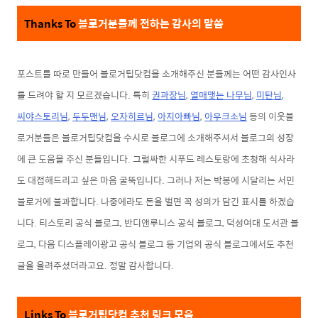
Thanks To
블로거분들
께 전하는
감사의 말씀
포스트를 따로 만들어 블로거팁닷컴을 소개
해주신 분들께는 어떤 감사인사
를 드려야 할 지 모르겠습니다.
특
히
권과장님
,
열매맺는 나무님
,
미탄님
,
씨야스토리님
,
두두맨님
,
오자히르님
,
아지아빠님
,
아우크소님
등의 이웃블
로거분들은 블로거팁닷컴을 수시로 블로그에 소개해주셔서 블로그의 성장
에 큰 도움을 주신 분들입니다. 그럴싸한 시푸드 레스토랑에 초청해 식사라
도 대접해드리고 싶은 마음 굴뚝입니다. 그러나 저는 박봉에 시달리는 서민
블로거에 불과합니다.
나중에라도 돈을 벌면 꼭 성의가 담긴
표시를 하겠습
니다.
티스토리 공식 블로그, 반디앤루니스 공식 블로그, 덕성여대 도서관 블
로그, 다음 디스플레이광고 공식 블로그 등 기업의 공식 블로그에서도
추천
글을 올려주셨더라고요. 정말 감사합니다.
Links To
블로거팁닷컴 추천
링크 모음