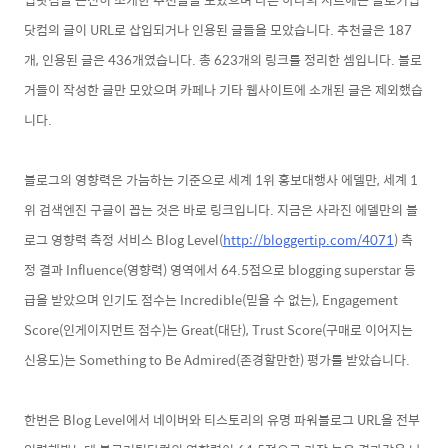
닷컴의 글이 URL로 삽입되거나 인용된
글들을 모았습니다. 추천글은 187
개, 인용된 글은 436개였습니다. 총 623개의 링크를 정리한 셈입니다.
블로
거들이 작성한 글만 모았으며 카페나 기타 웹사이트에 소개된 글은 제외했습
니다.
블로그의 영향력은 가늠하는 기준으로 세계 1위 홍보대행사 에델만, 세계 1
위 검색엔진 구글이 꼽는 것은 바로 링크입니다. 지금은 사라진 에델만의 블
로그 영향력 측정 서
비스 Blog Level(
http://bloggertip.com/4071
) 측
정
결과
Influence(영향력) 영역
에서
64.5점으로
blogging superstar 등
급을 받았으며 인기도 점수는 Incredible(믿을 수 없는), Engagement
Score(인게이지먼트 점수)는 Great(대단), Trust Score(구매로 이어지는
신용도)는 Something to Be
Ad
mired(존경할
만
한) 평가를 받았습니다.
한번은 Blog Level
에서
네이버와 티스토리의 유명 파워블로그
URL을 전부