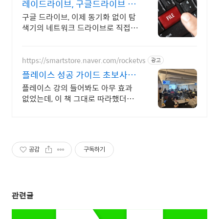
레이드라이브, 구글드라이브 학
교용 무료제공
구글 드라이브, 이제 동기화 없이 탐
색기의 네트워크 드라이브로 직접
연결해보세요.
https://smartstore.naver.com/rocketvs
광고
플레이스 성공 가이드 초보사장
님은 꼭 보셔야되요!
플레이스 강의 들어봐도 아무 효과
없었는데, 이 책 그대로 따라했더니
매출 UP
공감
구독하기
관련글