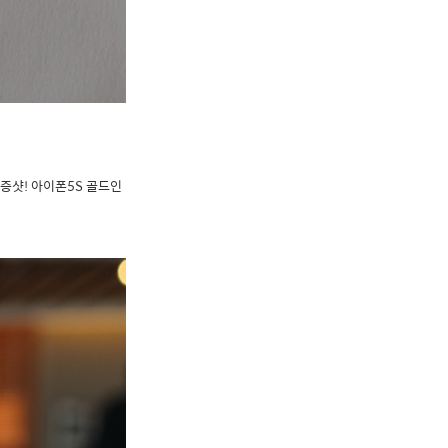
증샷! 아이폰5S 골드인