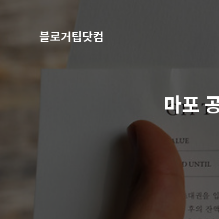
블로거팁닷컴
마포 