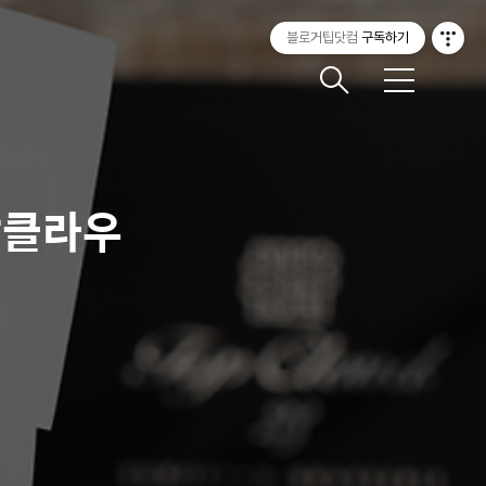
블로거팁닷컴
구독하기
메
뉴
탑클라우