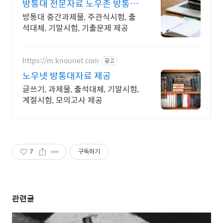
방통대 전문자료 노우존 방통대
자료포털 NO.1
방통대 중간과제물, 주관식시험, 출
석대체, 기말시험, 기출문제 제공
https://m.knounet.com
광고
노우넷 방통대자료 제공
글쓰기, 과제물, 출석대체, 기말시험,
계절시험, 모의고사 제공
7
구독하기
관련글