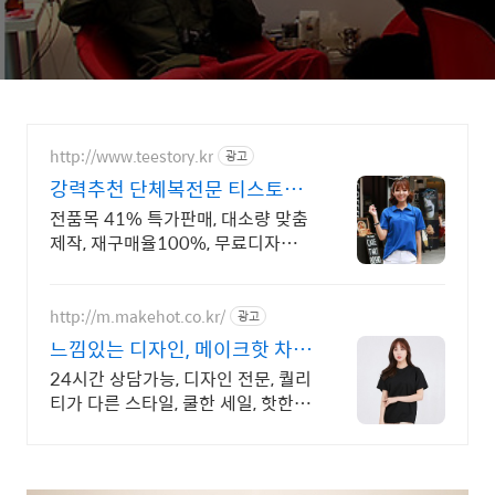
http://www.teestory.kr
광고
강력추천 단체복전문 티스토리
16년 전통의 전문업체
전품목 41% 특가판매, 대소량 맞춤
제작, 재구매율100%, 무료디자인,
신속제작
http://m.makehot.co.kr/
광고
느낌있는 디자인, 메이크핫 차별
화되고 세련된 디자인!
24시간 상담가능, 디자인 전문, 퀄리
티가 다른 스타일, 쿨한 세일, 핫한
디자인